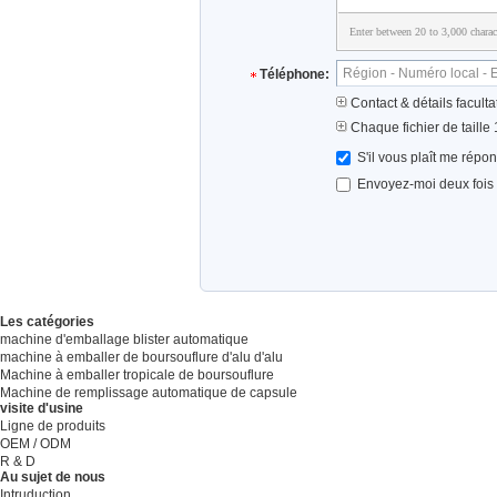
Enter between 20 to 3,000 charac
Téléphone:
Contact & détails facultat
Chaque fichier de taille
S'il vous plaît me répo
Envoyez-moi deux fois p
Les catégories
machine d'emballage blister automatique
machine à emballer de boursouflure d'alu d'alu
Machine à emballer tropicale de boursouflure
Machine de remplissage automatique de capsule
visite d'usine
Ligne de produits
OEM / ODM
R & D
Au sujet de nous
Intruduction