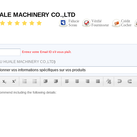
LE MACHINERY CO.,LTD
Fiducie
Vérifié
Crédit
Sceau
Fournisseur
Cocher
Entrez votre Email ID s'il vous plaît.
 HUALE MACHINERY CO.,LTD
)