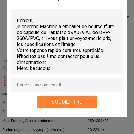
comprimé, supérieure et le cachetage de point de moule de dépresseur,
système de traction servo de double, système de commande de registre
d'impression de double fait l'emballage parfait.
Le tranchant entre les boursouflures sont seulement 1mm, il sauve plus de
matériau d'emballage et protège notre environnement.
Décharge du produit fini dans le bon ordre, collection automatique de
mauvais produits, rebobinage automatique du matériel de courroie pour
assurer la collection facile.
La machine a été conçue dans le corps séparé (trois parts) qui peut être
démonté pour un mouvement plus facile dans des ascenseurs ou des
ateliers.
Paramètres techniques :
SOUMETTRE
Modèle d'article
DPP-260G
Fréquence de coupe (tailles idéales : 80*57mm)
20-100 coupure/minute
Max. Forming Area et profondeur
250×200×20
Portée réglable du voyage (millimètre)
30-220mm