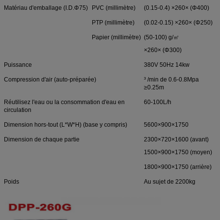
Matériau d'emballage (I.D.Φ75)
PVC (millimètre)
(0.15-0.4) ×260× (Φ400)
PTP (millimètre)
(0.02-0.15) ×260× (Φ250)
Papier (millimètre)
(50-100) g/㎡
×260× (Φ300)
Puissance
380V 50Hz 14kw
Compression d'air (auto-préparée)
³ /min de 0.6-0.8Mpa
≥0.25m
Réutilisez l'eau ou la consommation d'eau en
60-100L/h
circulation
Dimension hors-tout (L*W*H) (base y compris)
5600×900×1750
Dimension de chaque partie
2300×720×1600 (avant)
1500×900×1750 (moyen)
1800×900×1750 (arrière)
Poids
Au sujet de 2200kg