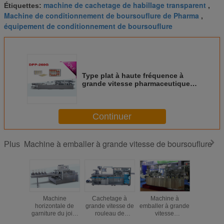
machine de cachetage de habillage transparent
Étiquettes:
,
Machine de conditionnement de boursouflure de Pharma
,
équipement de conditionnement de boursouflure
Type plat à haute fréquence à
grande vitesse pharmaceutique
de machine à emballer de
boursouflure de PVC d'Alu
Continuer
Machine à emballer à grande vitesse de boursouflure
Plus
Machine
Cachetage à
Machine à
Équipem
horizontale de
grande vitesse de
emballer à grande
conditio
garniture du joint
rouleau de
vitesse
pharmaceu
de Quatre-Side de
machine à
pharmaceutique
grande vit