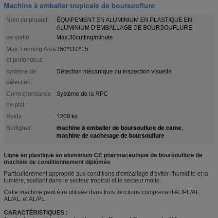
Machine à emballer tropicale de boursouflure
Nom du produit:
ÉQUIPEMENT EN ALUMINIUM EN PLASTIQUE EN
ALUMINIUM D'EMBALLAGE DE BOURSOUFLURE
de sortie:
Max.30cutting/minute
Max. Forming Area
150*110*15
et profondeur:
système de
Détection mécanique ou inspection visuelle
détection:
Correspondance
Système de la RPC
de plat:
Poids:
1200 kg
machine à emballer de boursouflure de came
Surligner:
,
machine de cachetage de boursouflure
Ligne en plastique en aluminium CE pharmaceutique de boursouflure de
machine de conditionnement diplômée
Particulièrement approprié aux conditions d'emballage d'éviter l'humidité et la
lumière, scellant dans le secteur tropical et le secteur moite.
Cette machine peut être utilisée dans trois fonctions comprenant AL/PL/AL,
AL/AL, et AL/PL.
CARACTÉRISTIQUES :