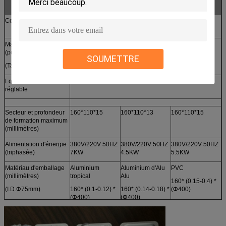
ALU
Corps de machine
Acier inoxydable 304 /316 (le contact médicinal peut
être SS3016 choisi)
Masquant la fréquence
12-30
15-30
20-45
(périodes/minute)
SOUMETTRE
(Taille standard 57*80)
Longueur de traction
30-120mm
réglable
Secteur et profondeur
160*110*15
160*110*13
160*110*15
de formation maximum
(millimètres)
Alimentation d'énergie
380V/220V 50HZ
380V/220V 50HZ
380V/220V 50HZ
(triphasée)
7KW
4.5KW
5.5KW
Matériau d'emballage
Aluminium
Aluminium d'Alu
PVC
(millimètres)
tropical
Alu
160* (0.15-0.4) *
(I.D.Φ75mm)
160* (0.1-0.12) *
160* (0.14-0.18) *
(Φ400)
(Φ400)
(Φ400)
PVC
160* (0.15-0.4) *