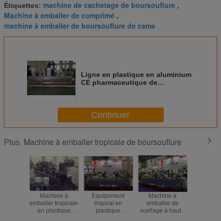
machine de cachetage de boursouflure
Étiquettes:
,
Machine à emballer de comprimé
,
machine à emballer de boursouflure de came
Ligne en plastique en aluminium
CE pharmaceutique de
boursouflure de machine de
conditionnement diplômée
Continuer
Machine à emballer tropicale de boursouflure
Plus
Machine à
Équipement
Machine à
Le CE a a
emballer tropicale
tropical en
emballer de
la haute 
en plastique
plastique
scellage à haute
d'emba
triphasée de
pharmaceutique
fréquence
fonctionnel