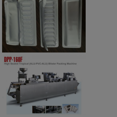
(Φ400)
Aluminium de boursouflure : 160* (0.02-0.15) * (Φ250)
Compresseur d'air
0.6-0.8Mpa ≥0.45m3/min (auto-préparé)
Refroidissement de
(Réutilisez l'eau ou la consommation d'eau en
moule
circulation) l/h 40-80
Dimension hors-tout
3660*700*1500
(L*W*H)
(base y compris)
Dimension de chaque
1200*700*1500 (avant)
partie
1460*700*1400 (moyen)
1000*700*1400 (arrière)
Poids
Au sujet de 1200kg