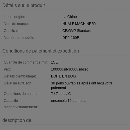
Détails sur le produit
Lieu d'origine:
La Chine
Nom de marque:
HUALE MACHINERY
Certification:
CE/GMP Standard
Numéro de modèle:
DPP-160F
Conditions de paiement et expédition
Quantité de commande min:
1SET
Prix:
10000usd-3000usd/set
Détails d'emballage:
BOÎTE EN BOIS
Délai de livraison:
30 jours ouvrables après ont reçu votre
paiement
Conditions de paiement:
T / T ou L / C
Capacité
ensemble 15 par mois
d'approvisionnement:
description de