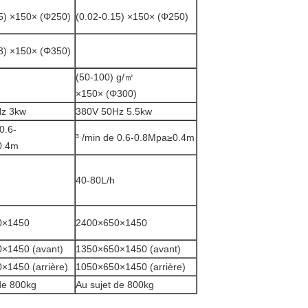
15) ×150× (Φ250)
(0.02-0.15) ×150× (Φ250)
18) ×150× (Φ350)
(50-100) g/㎡
×150× (Φ300)
z 3kw
380V 50Hz 5.5kw
0.6-
³ /min de 0.6-0.8Mpa≥0.4m
0.4m
40-80L/h
0×1450
2400×650×1450
×1450 (avant)
1350×650×1450 (avant)
×1450 (arrière)
1050×650×1450 (arrière)
de 800kg
Au sujet de 800kg