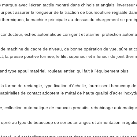
 marque avec l'écran tactile montré dans chinois et anglais, inverseur
 qui peut assurer la longueur de la traction de boursouflure réglable da
sai thermiques, la machine principale au-dessus du chargement se prot
de conducteur, échec automatique corrigent et alarme, protection automat
n de machine du cadre de niveau, de bonne opération de vue, sûre et
 la presse positive formée, le filet supérieur et inférieur de joint ther
d type appui matériel, rouleau entier, qui fait à l'équipement plus
a forme de rectangle, type fixation d'échelle, fournissent beaucoup de 
térielles de contact adoptent le métal de haute qualité d'acier inoxyd
re, collection automatique de mauvais produits, rebobinage automatique
proprié au type de beaucoup de sortes arrangez et alimentation irréguli