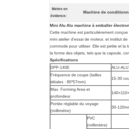
Mettre en
Machine de conditionn
évidence:
Mini Alu Alu machine à emballer électron
Cette machine est particulièrement conçue 
mini atelier d'essai de moteur, et institut d
commode pour utiliser. Elle est petite et la
la forme des objets, tels que la capsule, com
Spécifications
DPP-140E
ALU-ALU
Fréquence de coupe (tailles
15-30 co
idéales : 80*57mm)
Max. Forming Area et
140×110
profondeur
Portée réglable du voyage
30-120m
(millimètre)
PVC
(millimètre)