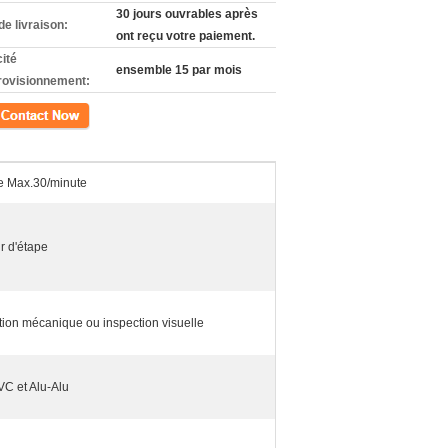
30 jours ouvrables après
de livraison:
ont reçu votre paiement.
ité
ensemble 15 par mois
rovisionnement:
ct
 Max.30/minute
r d'étape
tion mécanique ou inspection visuelle
VC et Alu-Alu