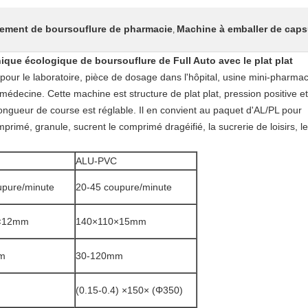
ement de boursouflure de pharmacie
Machine à emballer de caps
,
ique écologique de boursouflure de Full Auto avec le plat plat
pour le laboratoire, pièce de dosage dans l'hôpital, usine mini-pharma
e médecine. Cette machine est structure de plat plat, pression positive et
 longueur de course est réglable. Il en convient au paquet d'AL/PL pour
primé, granule, sucrent le comprimé dragéifié, la sucrerie de loisirs, le
ALU-PVC
upure/minute
20-45 coupure/minute
×12mm
140×110×15mm
m
30-120mm
(0.15-0.4) ×150× (Φ350)