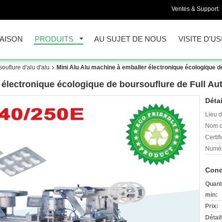
Ventes & Support:
AISON
PRODUITS
AU SUJET DE NOUS
VISITE D'US
ouflure d'alu d'alu
Mini Alu Alu machine à emballer électronique écologique de 
électronique écologique de boursouflure de Full Auto
Détai
Lieu d
Nom d
Certifi
Numér
Cond
Quant
min:
Prix:
Détai