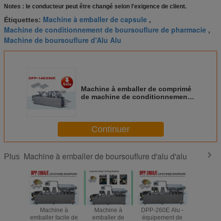
Notes : le conducteur peut être changé selon l'exigence de client.
Machine à emballer de capsule
Étiquettes:
,
Machine de conditionnement de boursouflure de pharmacie
,
Machine de boursouflure d'Alu Alu
Machine à emballer de comprimé
de machine de conditionnement
de boursouflure de Pharma
d'approbation de la CE
Continuer
Machine à emballer de boursouflure d'alu d'alu
Plus
Machine à
Machine à
DPP-260E Alu -
Machi
emballer facile de
emballer de
équipement de
emballe