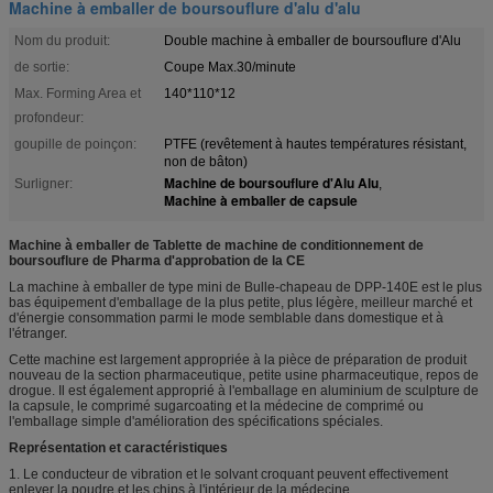
Machine à emballer de boursouflure d'alu d'alu
Nom du produit:
Double machine à emballer de boursouflure d'Alu
de sortie:
Coupe Max.30/minute
Max. Forming Area et
140*110*12
profondeur:
goupille de poinçon:
PTFE (revêtement à hautes températures résistant,
non de bâton)
Machine de boursouflure d'Alu Alu
Surligner:
,
Machine à emballer de capsule
Machine à emballer de Tablette de machine de conditionnement de
boursouflure de Pharma d'approbation de la CE
La machine à emballer de type mini de Bulle-chapeau de DPP-140E est le plus
bas équipement d'emballage de la plus petite, plus légère, meilleur marché et
d'énergie consommation parmi le mode semblable dans domestique et à
l'étranger.
Cette machine est largement appropriée à la pièce de préparation de produit
nouveau de la section pharmaceutique, petite usine pharmaceutique, repos de
drogue. Il est également approprié à l'emballage en aluminium de sculpture de
la capsule, le comprimé sugarcoating et la médecine de comprimé ou
l'emballage simple d'amélioration des spécifications spéciales.
Représentation et caractéristiques
1. Le conducteur de vibration et le solvant croquant peuvent effectivement
enlever la poudre et les chips à l'intérieur de la médecine.