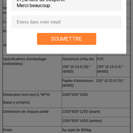
Secteur et profondeur de formation
140*110*12
140*110*15
maximum (millimètres)
Compresseur d'air (auto-préparé)
0.6-0.8Mpa ≥0.4m3/min
Refroidissement de moule
(Réutilisez l'eau ou la consommation
d'eau en circulation) l/h 40-80
SOUMETTRE
Alimentation d'énergie (triphasée)
380V/220V 50HZ
380V/220V 50HZ
3KW
5.5KW
Spécifications d'emballage
Aluminium d'Alu Alu
PVC
(millimètres)
150* (0.14-0.18) *
150* (0.15-0.4) *
(Φ400)
(Φ400)
Papier d'aluminium : 150* (0.02-0.15) *
(Φ400)
Dimension hors-tout (L*W*H)
2400*650*1450
(base y compris)
Dimension de chaque partie
1350*650*1250 (avant)
1050*650*1450 (arrière)
Poids
Au sujet de 800kg