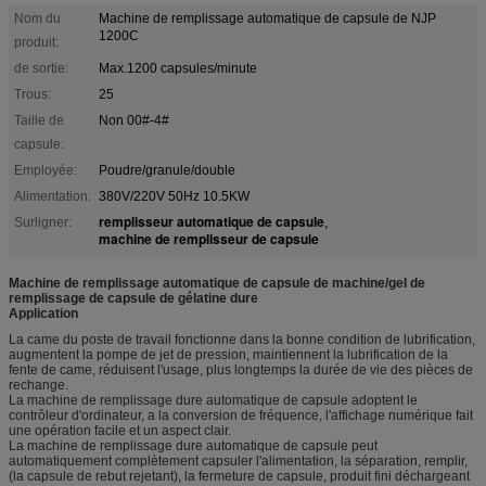
Nom du
Machine de remplissage automatique de capsule de NJP
1200C
produit:
de sortie:
Max.1200 capsules/minute
Trous:
25
Taille de
Non 00#-4#
capsule:
Employée:
Poudre/granule/double
Alimentation:
380V/220V 50Hz 10.5KW
remplisseur automatique de capsule
Surligner:
,
machine de remplisseur de capsule
Machine de remplissage automatique de capsule de machine/gel de
remplissage de capsule de gélatine dure
Application
La came du poste de travail fonctionne dans la bonne condition de lubrification,
augmentent la pompe de jet de pression, maintiennent la lubrification de la
fente de came, réduisent l'usage, plus longtemps la durée de vie des pièces de
rechange.
La machine de remplissage dure automatique de capsule adoptent le
contrôleur d'ordinateur, a la conversion de fréquence, l'affichage numérique fait
une opération facile et un aspect clair.
La machine de remplissage dure automatique de capsule peut
automatiquement complètement capsuler l'alimentation, la séparation, remplir,
(la capsule de rebut rejetant), la fermeture de capsule, produit fini déchargeant