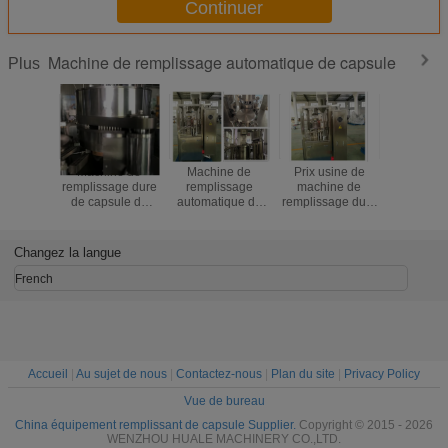
Continuer
Machine de remplissage automatique de capsule
Plus
Machine de
Machine de
Prix usine de
Machin
remplissage dure
remplissage
machine de
rempli
de capsule de
automatique de
remplissage dure
complèt
transmission
capsule avec des
pharmaceutique
automati
élevée avec les
capsules de la
complètement
grande vit
pièces de
capacité 24 000
automatique de
capsule a
Changez la langue
renommée
par heure
gélule
CE de P
mondiale 50Hz
Siem
French
8KW
appro
Accueil
|
Au sujet de nous
|
Contactez-nous
|
Plan du site
|
Privacy Policy
Vue de bureau
China équipement remplissant de capsule Supplier.
Copyright © 2015 - 2026
WENZHOU HUALE MACHINERY CO.,LTD.