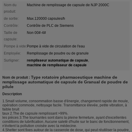
Nom du
Machine de remplissage de capsule de NJP 2000C
produit:
de sortie:
Max.120000 capsules/h
Contrôle:
Contrôle de PLC de Siemens
Taille de
Non 00#-4#
capsule:
Pompe à vide:
Pompe à vide de circulation de l'eau
Employée:
Remplissage de poudre ou de granule
remplisseur automatique de capsule
Surligner:
,
machine de remplisseur de capsule
Type rotatoire pharmaceutique machine de
Nom de produit :
remplissage automatique de capsule de Granual de poudre de
pilule
Description
1.Small volume, consommation basse d'énergie, changement rapide de moule,
opération commode, nettoyage facile. Transmittance élevée, petite vibration, à
faible bruit
taux 2.The de capsule remplissant >99%.
les pièces 3.The tournantes sont dans la pleine fermeture, ayant d'excellentes
conditions de lubrification. Aucune saleté d'huile sur le banc de fonctionnement,
n'évitent la pollution croisée avec la médecine.
4.Shelter sont fixes autour de la casserole de dose, qui peut réutiliser la poudre,