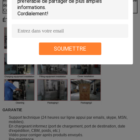
en came de renfoncement, résistent à l'abrasion, travail steading, longue durée
de vie.
Configurez le mécanisme de granule.
ÉTAPES ET PAQUET DE TRAVAIL
SOUMETTRE
GARANTIE
Support technique (24 heures sur ligne appui par emails, skype, MSN,
mobiles).
En chargeant informez (port de chargement, port de destination, date
d'expédition, CBM, poids, etc.)
Vidéo pour corriger après produits envoyés.
Pre-maintance.