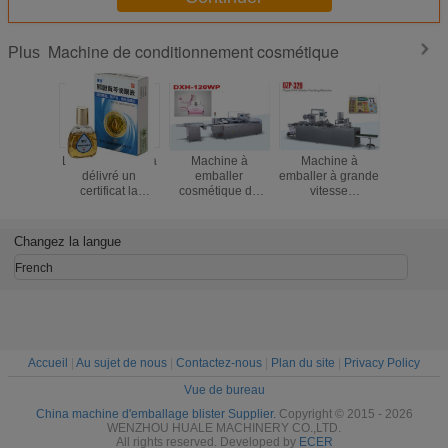
Machine de conditionnement cosmétique
Plus
Le CE ISO9001 a
Machine à
Machine à
Mach
délivré un
emballer
emballer à grande
automa
certificat la
cosmétique de
vitesse
cosmét
machine de
boîte de bouteille
automatique de
exter
cartonnage
avec le fabricant
boursouflure
fonctionnel
automatique pour
de la Chine
d'acier inoxydable
de pell
Changez la langue
la boîte
Manchine de
pour des
d'emball
d'onguent/bouteille
système de
nécessités
machin
French
contrôle de PLC
quotidiennes
conditio
3d
Accueil
|
Au sujet de nous
|
Contactez-nous
|
Plan du site
|
Privacy Policy
Vue de bureau
China machine d'emballage blister Supplier.
Copyright © 2015 - 2026
WENZHOU HUALE MACHINERY CO.,LTD.
All rights reserved. Developed by
ECER