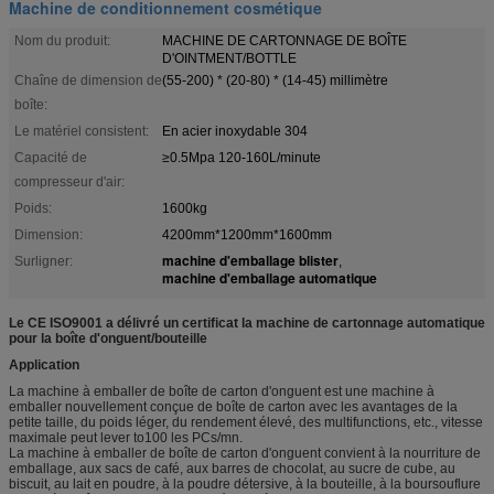
Machine de conditionnement cosmétique
Nom du produit:
MACHINE DE CARTONNAGE DE BOÎTE
D'OINTMENT/BOTTLE
Chaîne de dimension de
(55-200) * (20-80) * (14-45) millimètre
boîte:
Le matériel consistent:
En acier inoxydable 304
Capacité de
≥0.5Mpa 120-160L/minute
compresseur d'air:
Poids:
1600kg
Dimension:
4200mm*1200mm*1600mm
machine d'emballage blister
Surligner:
,
machine d'emballage automatique
Le CE ISO9001 a délivré un certificat la machine de cartonnage automatique
pour la boîte d'onguent/bouteille
Application
La machine à emballer de boîte de carton d'onguent est une machine à
emballer nouvellement conçue de boîte de carton avec les avantages de la
petite taille, du poids léger, du rendement élevé, des multifunctions, etc., vitesse
maximale peut lever to100 les PCs/mn.
La machine à emballer de boîte de carton d'onguent convient à la nourriture de
emballage, aux sacs de café, aux barres de chocolat, au sucre de cube, au
biscuit, au lait en poudre, à la poudre détersive, à la bouteille, à la boursouflure