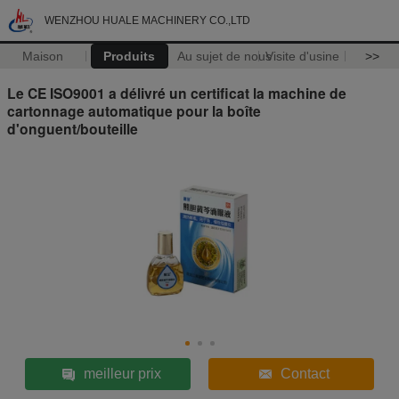
WENZHOU HUALE MACHINERY CO.,LTD
Maison
Produits
Au sujet de nous
Visite d'usine
>>
Le CE ISO9001 a délivré un certificat la machine de
cartonnage automatique pour la boîte
d'onguent/bouteille
meilleur prix
Contact