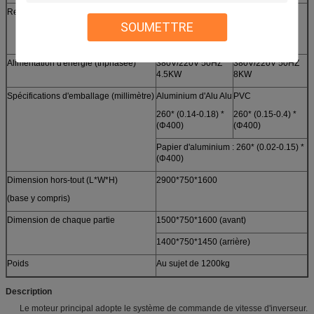
Refroidissement de moule
(Réutilisez l'eau ou la consommation
d'eau en circulation)
SOUMETTRE
40-80 l/h
Alimentation d'énergie (triphasée)
380V/220V 50HZ
380V/220V 50HZ
4.5KW
8KW
Spécifications d'emballage (millimètre)
Aluminium d'Alu Alu
PVC
260* (0.14-0.18) *
260* (0.15-0.4) *
(Φ400)
(Φ400)
Papier d'aluminium : 260* (0.02-0.15) *
(Φ400)
Dimension hors-tout (L*W*H)
2900*750*1600
(base y compris)
Dimension de chaque partie
1500*750*1600 (avant)
1400*750*1450 (arrière)
Poids
Au sujet de 1200kg
Description
Le moteur principal adopte le système de commande de vitesse d'inverseur.