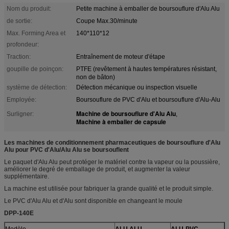
Nom du produit:
Petite machine à emballer de boursouflure d'Alu Alu
de sortie:
Coupe Max.30/minute
Max. Forming Area et
140*110*12
profondeur:
Traction:
Entraînement de moteur d'étape
goupille de poinçon:
PTFE (revêtement à hautes températures résistant,
non de bâton)
système de détection:
Détection mécanique ou inspection visuelle
Employée:
Boursouflure de PVC d'Alu et boursouflure d'Alu-Alu
Machine de boursouflure d'Alu Alu
Surligner:
,
Machine à emballer de capsule
Les machines de conditionnement pharmaceutiques de boursouflure d'Alu
Alu pour PVC d'Alu/Alu Alu se boursouflent
Le paquet d'Alu Alu peut protéger le matériel contre la vapeur ou la poussière,
améliorer le degré de emballage de produit, et augmenter la valeur
supplémentaire.
La machine est utilisée pour fabriquer la grande qualité et le produit simple.
Le PVC d'Alu Alu et d'Alu sont disponible en changeant le moule
DPP-140E
Modèle
ALU ALU
ALU-PVC