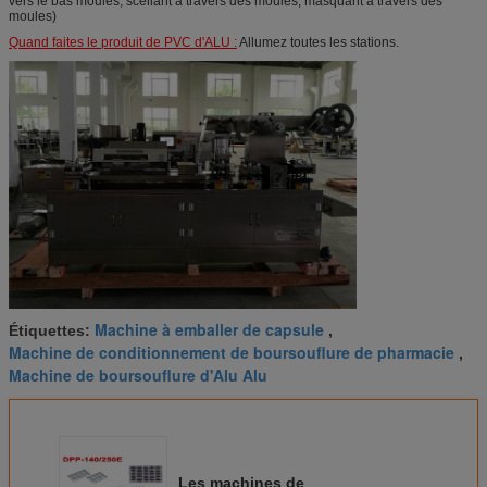
vers le bas moules, scellant à travers des moules, masquant à travers des
moules)
Quand faites le produit de PVC d'ALU :
Allumez toutes les stations.
Machine à emballer de capsule
Étiquettes:
,
Machine de conditionnement de boursouflure de pharmacie
,
Machine de boursouflure d'Alu Alu
Les machines de