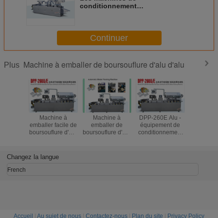
conditionnement
pharmaceutiques de
boursouflure pour PVC d'Alu/Alu
Alu se boursouflent
Continuer
Machine à emballer de boursouflure d'alu d'alu
Plus
Machine à
Machine à
DPP-260E Alu -
Machi
emballer facile de
emballer de
équipement de
emballe
boursouflure d'Alu
boursouflure d'Alu
conditionnement
boursoufl
Alu d'opération de
Alu de pharmacie
de boursouflure
capsul
nouvel état DPP-
d'acier inoxydable
d'Alu avec le
Tablette 
260E
avec le moule
moteur d'étape
DPP-260
Changez la langue
facilement
conduisant
remplaçable
1200kg
French
Accueil
|
Au sujet de nous
|
Contactez-nous
|
Plan du site
|
Privacy Policy