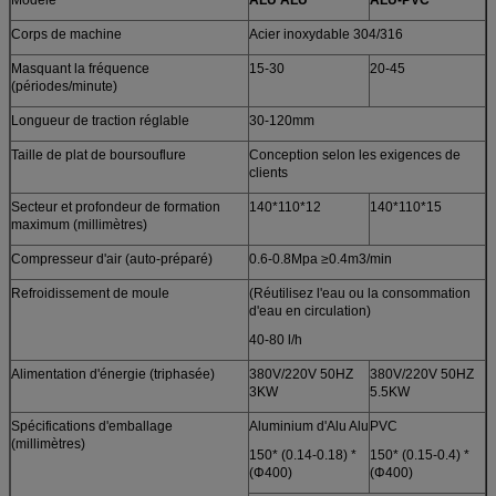
Corps de machine
Acier inoxydable 304/316
Masquant la fréquence
15-30
20-45
(périodes/minute)
Longueur de traction réglable
30-120mm
Taille de plat de boursouflure
Conception selon les exigences de
clients
Secteur et profondeur de formation
140*110*12
140*110*15
maximum (millimètres)
Compresseur d'air (auto-préparé)
0.6-0.8Mpa ≥0.4m3/min
Refroidissement de moule
(Réutilisez l'eau ou la consommation
d'eau en circulation)
40-80 l/h
Alimentation d'énergie (triphasée)
380V/220V 50HZ
380V/220V 50HZ
3KW
5.5KW
Spécifications d'emballage
Aluminium d'Alu Alu
PVC
(millimètres)
150* (0.14-0.18) *
150* (0.15-0.4) *
(Φ400)
(Φ400)