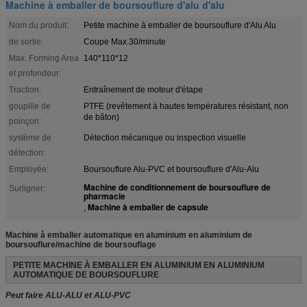
Machine à emballer de boursouflure d'alu d'alu
Nom du produit:
Petite machine à emballer de boursouflure d'Alu Alu
de sortie:
Coupe Max.30/minute
Max. Forming Area
140*110*12
et profondeur:
Traction:
Entraînement de moteur d'étape
goupille de
PTFE (revêtement à hautes températures résistant, non
de bâton)
poinçon:
système de
Détection mécanique ou inspection visuelle
détection:
Employée:
Boursouflure Alu-PVC et boursouflure d'Alu-Alu
Machine de conditionnement de boursouflure de
Surligner:
pharmacie
Machine à emballer de capsule
,
Machine à emballer automatique en aluminium en aluminium de
boursouflure/machine de boursouflage
PETITE MACHINE À EMBALLER EN ALUMINIUM EN ALUMINIUM
AUTOMATIQUE DE BOURSOUFLURE
Peut faire ALU-ALU et ALU-PVC