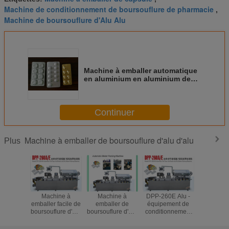
Machine de conditionnement de boursouflure de pharmacie
,
Machine de boursouflure d'Alu Alu
Machine à emballer automatique
en aluminium en aluminium de
boursouflure/machine de
boursouflage pour des capsules,
comprimés, pilules
Continuer
Machine à emballer de boursouflure d'alu d'alu
Plus
Machine à
Machine à
DPP-260E Alu -
Machi
emballer facile de
emballer de
équipement de
emballe
boursouflure d'Alu
boursouflure d'Alu
conditionnement
boursoufl
Alu d'opération de
Alu de pharmacie
de boursouflure
capsul
nouvel état DPP-
d'acier inoxydable
d'Alu avec le
Tablette 