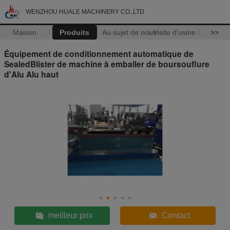
WENZHOU HUALE MACHINERY CO.,LTD
Maison
Produits
Au sujet de nous
Visite d'usine
>>
Équipement de conditionnement automatique de
SealedBlister de machine à emballer de boursouflure
d'Alu Alu haut
meilleur prix
Contact