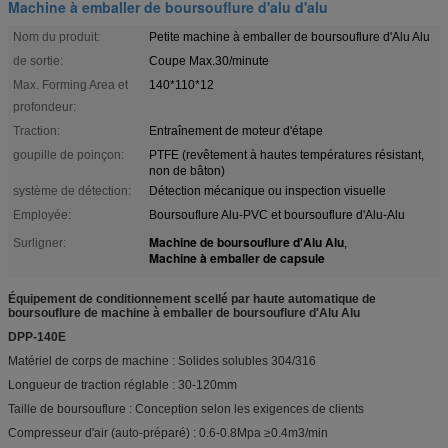
Machine à emballer de boursouflure d'alu d'alu
Nom du produit:
Petite machine à emballer de boursouflure d'Alu Alu
de sortie:
Coupe Max.30/minute
Max. Forming Area et
140*110*12
profondeur:
Traction:
Entraînement de moteur d'étape
goupille de poinçon:
PTFE (revêtement à hautes températures résistant,
non de bâton)
système de détection:
Détection mécanique ou inspection visuelle
Employée:
Boursouflure Alu-PVC et boursouflure d'Alu-Alu
Machine de boursouflure d'Alu Alu
Surligner:
,
Machine à emballer de capsule
Équipement de conditionnement scellé par haute automatique de
boursouflure de machine à emballer de boursouflure d'Alu Alu
DPP-140E
Matériel de corps de machine : Solides solubles 304/316
Longueur de traction réglable : 30-120mm
Taille de boursouflure : Conception selon les exigences de clients
Compresseur d'air (auto-préparé) : 0.6-0.8Mpa ≥0.4m3/min