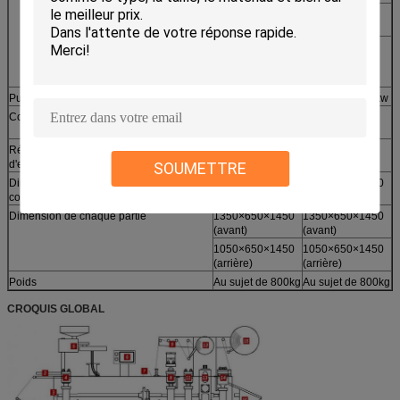
Aluminium d'Alu
(0.14-0.18) ×150×
Alu
(Φ350)
Papier
(50-100) g/㎡
(millimètre)
×150× (Φ300)
Puissance
380V 50Hz 3kw
380V 50Hz 5.5kw
Compression d'air (auto-préparée)
³ /min de 0.6-
³ /min de 0.6-
0.8Mpa≥0.4m
0.8Mpa≥0.4m
Réutilisez l'eau ou la consommation
40-80L/h
40-80L/h
d'eau en circulation
SOUMETTRE
Dimension hors-tout (L*W*H) (base y
2400×650×1450
2400×650×1450
compris)
Dimension de chaque partie
1350×650×1450
1350×650×1450
(avant)
(avant)
1050×650×1450
1050×650×1450
(arrière)
(arrière)
Poids
Au sujet de 800kg
Au sujet de 800kg
CROQUIS GLOBAL