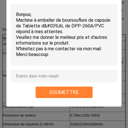
La machine obtient la représentation stable, différentes tailles changeantes
faciles des produits
Détection et rejet des cartons qui n'obtient aucun objet alimenté ou le tract
Fed.
La traction de moteur servo est s'appliquent pour alimenter différents styles
de plat de boursouflure.
Caractéristiques
Modèle de machine
DXH-120WB
Vitesse
50-120box/min
Carton
Condition de qualité
250-350g/m2
Chaîne de dimension
× du × (de 50-200) (20-80) (14-45)
(L×W×H)
millimètre
tract
Condition de qualité
55-65g/m2
Spécifications pliées de
(80-240) X (90-190) millimètre
tract
SOUMETTRE
Gamme se pliante
1-4 fois
Consommation d'air
>0.5Pa 120-160L/min
Puissance de moteur
0.75kw 220V 50HZ
Dimension de machine (L×W×H)
3100x1100x1600mm