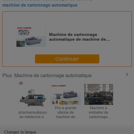
machine de cartonnage automatique
Machine de cartonnage
automatique de machine de
scelleur de carton pour le plat de
boursouflure
Continuer
Machine de cartonnage automatique
Plus
Boursouflures
Prix à grande
Machine à
Moteur 
pharmaceutiques
vitesse de
emballer de
tirant la 
de médecine de
machine de
cartonnage
de carton
machine de
conditionnement
automatique avec
boursoufl
conditionnement
de boîte de
des boîtes de la
contrôle 
de boîte de carton
boursouflure de
capacité
complèt
Changez la langue