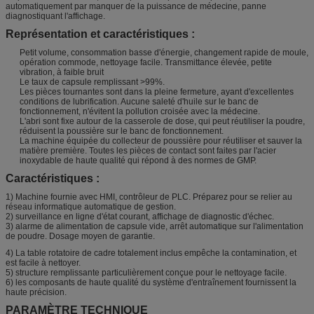
automatiquement par manquer de la puissance de médecine, panne
diagnostiquant l'affichage.
Représentation et caractéristiques :
Petit volume, consommation basse d'énergie, changement rapide de moule,
opération commode, nettoyage facile. Transmittance élevée, petite
vibration, à faible bruit
Le taux de capsule remplissant >99%.
Les pièces tournantes sont dans la pleine fermeture, ayant d'excellentes
conditions de lubrification. Aucune saleté d'huile sur le banc de
fonctionnement, n'évitent la pollution croisée avec la médecine.
L'abri sont fixe autour de la casserole de dose, qui peut réutiliser la poudre,
réduisent la poussière sur le banc de fonctionnement.
La machine équipée du collecteur de poussière pour réutiliser et sauver la
matière première. Toutes les pièces de contact sont faites par l'acier
inoxydable de haute qualité qui répond à des normes de GMP.
Caractéristiques :
1) Machine fournie avec HMI, contrôleur de PLC. Préparez pour se relier au
réseau informatique automatique de gestion.
2) surveillance en ligne d'état courant, affichage de diagnostic d'échec.
3) alarme de alimentation de capsule vide, arrêt automatique sur l'alimentation
de poudre. Dosage moyen de garantie.
4) La table rotatoire de cadre totalement inclus empêche la contamination, et
est facile à nettoyer.
5) structure remplissante particulièrement conçue pour le nettoyage facile.
6) les composants de haute qualité du système d'entraînement fournissent la
haute précision.
PARAMÈTRE TECHNIQUE