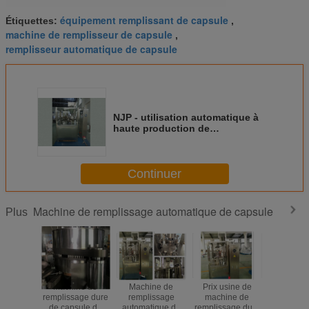
équipement remplissant de capsule
Étiquettes:
,
machine de remplisseur de capsule
,
remplisseur automatique de capsule
NJP - utilisation automatique à
haute production de
poudre/granule/granule de
machine de remplissage de la
capsule 2000C
Continuer
Machine de remplissage automatique de capsule
Plus
Machine de
Machine de
Prix usine de
Machin
remplissage dure
remplissage
machine de
rempli
de capsule de
automatique de
remplissage dure
complèt