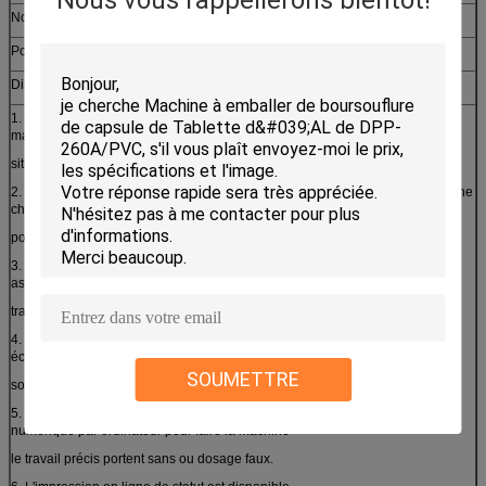
Nous vous rappellerons bientôt!
Norme de bruit :
﹤75dB (A)
Poids
1000kg
Dimension
1000*1300*1900mm
1. le système d'opération d'écran tactile avec le contrôle de PLC assurent la
machine dessous
situation de fonctionnement stable.
2. Le ressort remplissant importé a les moyens million de fois pressant mais ne
change jamais leur forme
pour assurer le dosage remplissant dans la gamme précise.
3. La pompe à vide allemande de Siemens de marque de rendement élevé
assurent la machine dans le long temps
travail.
4. Le collecteur de poussière industriel de rendement élevé pour le matériel
économisant et assurent la machine
SOUMETTRE
sous le fonctionnement d'environnement de nettoyage.
5. Tous les moules sont traités à notre centre d'usinage de commande
numérique par ordinateur pour faire la machine
le travail précis portent sans ou dosage faux.