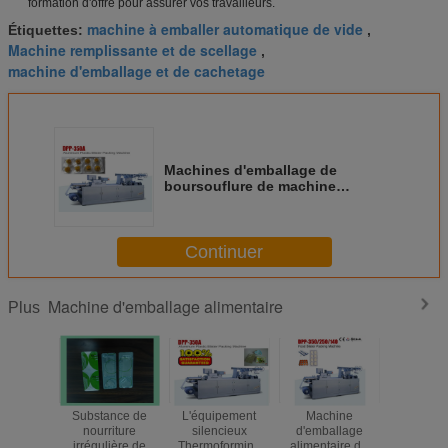
formation d'offre pour assurer vos travailleurs.
machine à emballer automatique de vide
Étiquettes:
,
Machine remplissante et de scellage
,
machine d'emballage et de cachetage
Machines d'emballage de
boursouflure de machine
d'emballage alimentaire de bulle
de chrysanthème
Continuer
Machine d'emballage alimentaire
Plus
Substance de
L'équipement
Machine
GRAN
nourriture
silencieux
d'emballage
VITESS
irrégulière de
Thermoforming
alimentaire de
plastiq