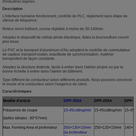
d'industries légères.
Description
L'interface humaine fonctionnent, contrôle de PLC, règlement sans étape de
vitesse de fréquence.
Moteur servo traînant, course réglable à moins de 30-140mm.
Adoptez le dispositif de cellule photo-électrique, faites la boursouflure couvrir
plus beau.
Le PVC et le transport d'aluminium d'Alu adoptent le contrôle de commutateur
de capteur, transport routier, exactitude de synchronisation, matériel
transportent de façon constante.
Adoptez la structure distincte, facile à entrer dans l'atelier propre ou par la
bonne échelle à entrer dans l'atelier de bâtiment.
Type différent de conducteur selon différents produits. Nous pouvons concevoir
le moule et le conducteur selon l'exigence de client.
Caractéristiques
Modèle d'article
DPP-350A
DPP-250A
DPP-1
Fréquence de coupe
15-45cutting/min
15-45cutting/min
15-45c
(tailles idéales : 80*57mm)
Max. Forming Area et profondeur
350×130×15mm
250×120×15mm
140×1
(la profondeur