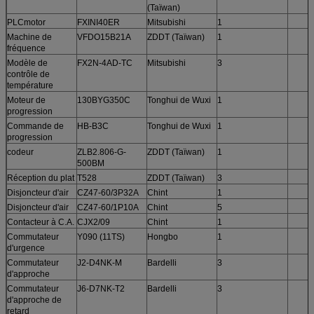
(Taïwan)
PLCmotor
FXINI40ER
Mitsubishi
1
Machine de
VFDO15B21A
ZDDT (Taïwan)
1
fréquence
Modèle de
FX2N-4AD-TC
Mitsubishi
3
contrôle de
température
Moteur de
130BYG350C
Tonghui de Wuxi
1
progression
Commande de
HB-B3C
Tonghui de Wuxi
1
progression
codeur
ZLB2.806-G-
ZDDT (Taïwan)
1
500BM
Réception du plat
T528
ZDDT (Taïwan)
3
Disjoncteur d'air
CZ47-60/3P32A
Chint
1
Disjoncteur d'air
CZ47-60/1P10A
Chint
5
Contacteur à C.A.
CJX2/09
Chint
1
Commutateur
Y090 (11TS)
Hongbo
1
d'urgence
Commutateur
J2-D4NK-M
Bardelli
3
d'approche
Commutateur
J6-D7NK-T2
Bardelli
3
d'approche de
retard