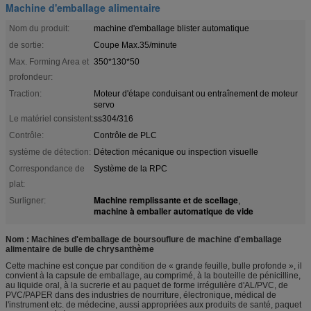
Machine d'emballage alimentaire
Nom du produit:
machine d'emballage blister automatique
de sortie:
Coupe Max.35/minute
Max. Forming Area et
350*130*50
profondeur:
Traction:
Moteur d'étape conduisant ou entraînement de moteur
servo
Le matériel consistent:
ss304/316
Contrôle:
Contrôle de PLC
système de détection:
Détection mécanique ou inspection visuelle
Correspondance de
Système de la RPC
plat:
Machine remplissante et de scellage
Surligner:
,
machine à emballer automatique de vide
Nom : Machines d'emballage de boursouflure de machine d'emballage
alimentaire de bulle de chrysanthème
Cette machine est conçue par condition de « grande feuille, bulle profonde », il
convient à la capsule de emballage, au comprimé, à la bouteille de pénicilline,
au liquide oral, à la sucrerie et au paquet de forme irrégulière d'AL/PVC, de
PVC/PAPER dans des industries de nourriture, électronique, médical de
l'instrument etc. de médecine, aussi appropriées aux produits de santé, paquet