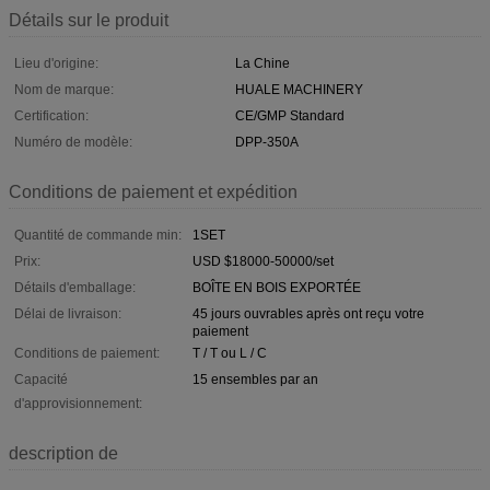
Détails sur le produit
Lieu d'origine:
La Chine
Nom de marque:
HUALE MACHINERY
Certification:
CE/GMP Standard
Numéro de modèle:
DPP-350A
Conditions de paiement et expédition
Quantité de commande min:
1SET
Prix:
USD $18000-50000/set
Détails d'emballage:
BOÎTE EN BOIS EXPORTÉE
Délai de livraison:
45 jours ouvrables après ont reçu votre
paiement
Conditions de paiement:
T / T ou L / C
Capacité
15 ensembles par an
d'approvisionnement:
description de