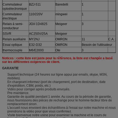
Commutateur
BZJ-511
Baredelli
1
optoélectronique
Commutateur
110/220V
mingwei
1
électrique
Relais à semi-
JGV-1D4825
Meigeer
3
conducteur
SSVR
AC250V/25A
Meigeer
Relais auxiliaire
MY2NJ
OMRON
11
C.A. 2
Essai optique
E32-D32
OMRON
Besoin de l'utilisateur
thermocouple
M6/E2000
Ote
3
Notices : cette liste est juste pour la référence, la liste est changée a basé
sur les différentes exigences de client.
GARANTIE
Support technique (24 heures sur ligne appui par emails, skype, MSN,
mobiles).
En chargeant informez (port de chargement, port de destination, date
d'expédition, CBM, poids, etc.)
Vidéo pour corriger après produits envoyés.
Pre-maintance.
Garantie de qualité pendant 1 année. Au cours de la période de garantie,
nous fournissons des pièces de rechange pour le homme-facteur libre de
remplacement sinon.
L'accueil nous envoient des échantillons à l'essai sur notre machine et nous
prendrons la vidéo pour que vous confirmiez.
Visite bienvenue notre usine pour examiner la machine et le cours de