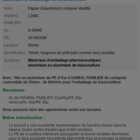
Nom:
Papier d'aluminium composé stratifié
ANIMAL
12MIC
FAMILIER:
AL:
9-30MIC
PE:
30-60GSM
Largeur:
50mm
Identification.:
76mm, longueur de petit pain comme vous voudrez
Matériaux d'emballage pharmaceutiques
Surligner:
,
aluminium en aluminium de boursouflure
Nom : film en aluminium de PE d'Alu d'ANIMAL FAMILIER de catégorie
comestible de 50mm - de 800mm pour l'emballage de boursouflure
Structures
AL de l'ANIMAL FAMILIER 12μ/40μ/PE 30μ
Amorce/AL 40μ/PE 30μ
Nous pouvons faire des ajustements selon vos besoins.
Brève introduction :
Le produit a une excellente représentation de barrière élevée dans la
vapeur, toutes sortes d'autres gaz et des lumières.
Le PE de la surface intérieure peut garder la bonne isolation thermique
pour la faire posséder l'excellente étanchéité d'air et prolonger la période