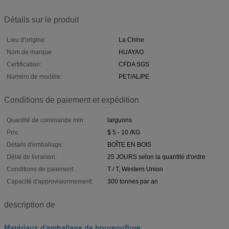
Détails sur le produit
Lieu d'origine:
La Chine
Nom de marque:
HUAYAO
Certification:
CFDA SGS
Numéro de modèle:
PET/AL/PE
Conditions de paiement et expédition
Quantité de commande min:
larguons
Prix:
$ 5 - 10 /KG
Détails d'emballage:
BOÎTE EN BOIS
Délai de livraison:
25 JOURS selon la quantité d'ordre
Conditions de paiement:
T / T, Western Union
Capacité d'approvisionnement:
300 tonnes par an
description de
Matériaux d'emballage de boursouflure