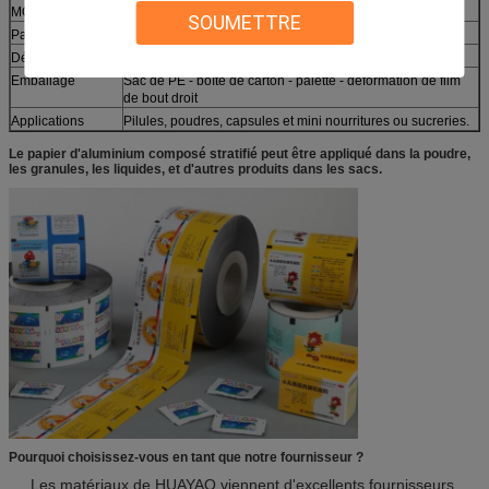
MOQ
500KG
SOUMETTRE
Paiement
T/T
Délai de livraison
15-30 jours après paiement par anticipation
Emballage
Sac de PE - boîte de carton - palette - déformation de film
de bout droit
Applications
Pilules, poudres, capsules et mini nourritures ou sucreries.
Le papier d'aluminium composé stratifié peut être appliqué dans la poudre,
les granules, les liquides, et d'autres produits dans les sacs.
Pourquoi choisissez-vous en tant que notre fournisseur ?
Les matériaux de HUAYAO viennent d'excellents fournisseurs,