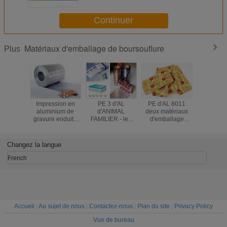
pour l'emballage de boursouflure
Continuer
Matériaux d'emballage de boursouflure
Plus
Impression en
PE 3 d'AL
PE d'AL 8011
Matér
aluminium de
d'ANIMAL
deux matériaux
d'emball
gravure enduite
FAMILIER - les
d'emballage
boursoufl
par laque de
matériaux
pharmaceutiques
papi
matériaux
d'emballage de
de papier
d'alumin
d'emballage de
boursouflure de
d'aluminium de
matéri
Changez la langue
Parme
couches ont
larme facile de
d'emball
d'aluminium de
stratifié le papier
couches pour le
boursoufl
French
boursouflure
d'aluminium
sac
formage à
composé
Accueil
|
Au sujet de nous
|
Contactez-nous
|
Plan du site
|
Privacy Policy
Vue de bureau