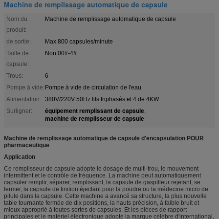
Machine de remplissage automatique de capsule
Nom du
Machine de remplissage automatique de capsule
produit:
de sortie:
Max.800 capsules/minute
Taille de
Non 00#-4#
capsule:
Trous:
6
Pompe à vide:
Pompe à vide de circulation de l'eau
Alimentation:
380V/220V 50Hz fils triphasés et 4 de 4KW
équipement remplissant de capsule
Surligner:
,
machine de remplisseur de capsule
Machine de remplissage automatique de capsule d'encapsulation POUR
pharmaceutique
Application
Ce remplisseur de capsule adopte le dosage de multi-trou, le mouvement
intermittent et le contrôle de fréquence. La machine peut automatiquement
capsuler remplir, séparer, remplissant, la capsule de gaspilleur rejetant, se
fermer, la capsule de finition éjectant pour la poudre ou la médecine micro de
pilule dans la capsule. Cette machine a avancé sa structure, la plus nouvelle
table tournante fermée de dix positions, la hauts précision, à faible bruit et
mieux approprié à toutes sortes de capsules. Et les pièces de rapport
principales et le matériel électronique adopte la marque célèbre d'international,