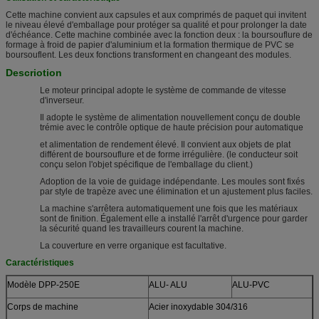
Cette machine convient aux capsules et aux comprimés de paquet qui invitent
le niveau élevé d'emballage pour protéger sa qualité et pour prolonger la date
d'échéance. Cette machine combinée avec la fonction deux : la boursouflure de
formage à froid de papier d'aluminium et la formation thermique de PVC se
boursouflent. Les deux fonctions transforment en changeant des modules.
Descriotion
Le moteur principal adopte le système de commande de vitesse
d'inverseur.
Il adopte le système de alimentation nouvellement conçu de double
trémie avec le contrôle optique de haute précision pour automatique
et alimentation de rendement élevé. Il convient aux objets de plat
différent de boursouflure et de forme irrégulière. (le conducteur soit
conçu selon l'objet spécifique de l'emballage du client.)
Adoption de la voie de guidage indépendante. Les moules sont fixés
par style de trapèze avec une élimination et un ajustement plus faciles.
La machine s'arrêtera automatiquement une fois que les matériaux
sont de finition. Également elle a installé l'arrêt d'urgence pour garder
la sécurité quand les travailleurs courent la machine.
La couverture en verre organique est facultative.
Caractéristiques
Modèle DPP-250E
ALU- ALU
ALU-PVC
Corps de machine
Acier inoxydable 304/316