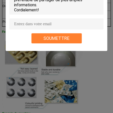
Dimension de chaque partie
1500*750*1600 (avant)
1400*750*1450 (arrière)
Poids
Au sujet de 1200kg
Feauture d'emballage
SOUMETTRE