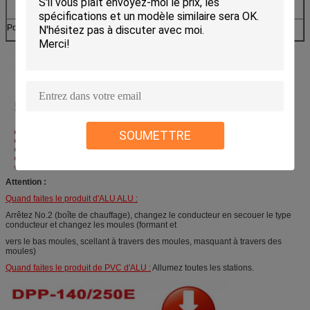
1400*750*1450 (arrière)
Poids
Au sujet de 1200kg
SOUMETTRE
Attention :
Quand faites le produit d'ALU ALU :
Arrêtez No.2 (boîte de chauffage), changez le conducteur en secouer le type
conducteur et changez les moules (formant et
vers le bas moules, scellant à travers des moules, masquant à travers des
moules)
Quand faites le produit de PVC d'ALU :
Allumez toutes les stations.