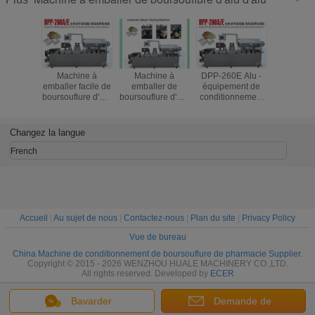
Machine à
Machine à
DPP-260E Alu -
Machi
emballer facile de
emballer de
équipement de
emballe
boursouflure d'Alu
boursouflure d'Alu
conditionnement
boursoufl
Alu d'opération de
Alu de pharmacie
de boursouflure
capsul
nouvel état DPP-
d'acier inoxydable
d'Alu avec le
Tablette 
260E
avec le moule
moteur d'étape
DPP-260
Changez la langue
facilement
conduisant
remplaçable
1200kg
French
Accueil
|
Au sujet de nous
|
Contactez-nous
|
Plan du site
|
Privacy Policy
Vue de bureau
China Machine de conditionnement de boursouflure de pharmacie Supplier.
Copyright © 2015 - 2026 WENZHOU HUALE MACHINERY CO.,LTD.
All rights reserved. Developed by
ECER
Bavarder
Demande de