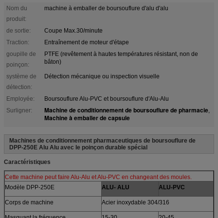
Nom du
machine à emballer de boursouflure d'alu d'alu
produit:
de sortie:
Coupe Max.30/minute
Traction:
Entraînement de moteur d'étape
goupille de
PTFE (revêtement à hautes températures résistant, non de
bâton)
poinçon:
système de
Détection mécanique ou inspection visuelle
détection:
Employée:
Boursouflure Alu-PVC et boursouflure d'Alu-Alu
Machine de conditionnement de boursouflure de pharmacie
Surligner:
,
Machine à emballer de capsule
Machines de conditionnement pharmaceutiques de boursouflure de
DPP-250E Alu Alu avec le poinçon durable spécial
Caractéristiques
Cette machine peut faire Alu-Alu et Alu-PVC en changeant des moules.
Modèle DPP-250E
ALU- ALU
ALU-PVC
Corps de machine
Acier inoxydable 304/316
Masquant la fréquence
15-30
20-45