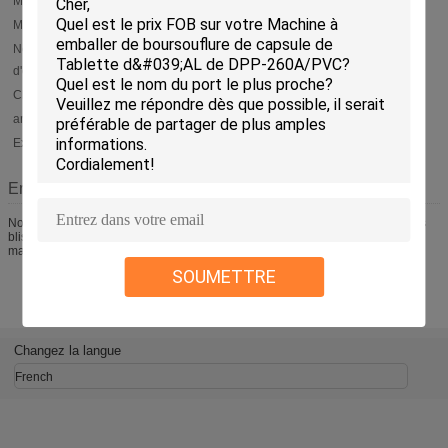
Marché principal:
International
Marque:
MACHINES DE HUALE
Nombre
100~200 Les gens
d'employés:
Chiffre d'affaires:
US$ 300000 - US$ 4000000
année de création:
1999
Export pc:
50% - 60%
Entreprise Description
Nous sommes spécialisés dans la production de machines d'emballage sous
blister, de machines de remplissage de capsules, de cartonnières et de
machines d'inspection de blisters.
SOUMETTRE
Changez la langue
French