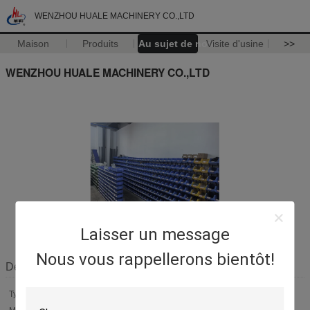
WENZHOU HUALE MACHINERY CO.,LTD
Maison
Produits
Au sujet de nous
Visite d'usine
>>
WENZHOU HUALE MACHINERY CO.,LTD
Laisser un message
Nous vous rappellerons bientôt!
Détails de la société
Type d'entreprise:
Fabricant