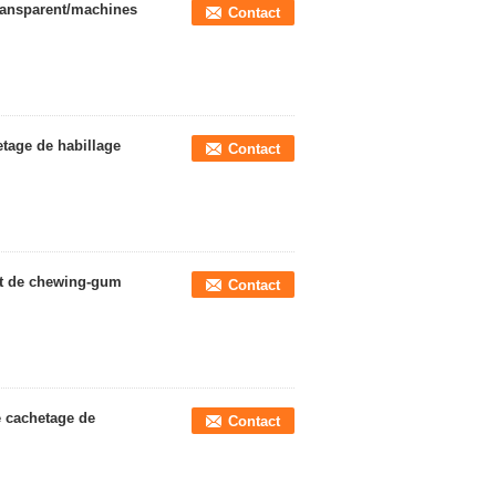
ransparent/machines
Contact
tage de habillage
Contact
nt de chewing-gum
Contact
e cachetage de
Contact