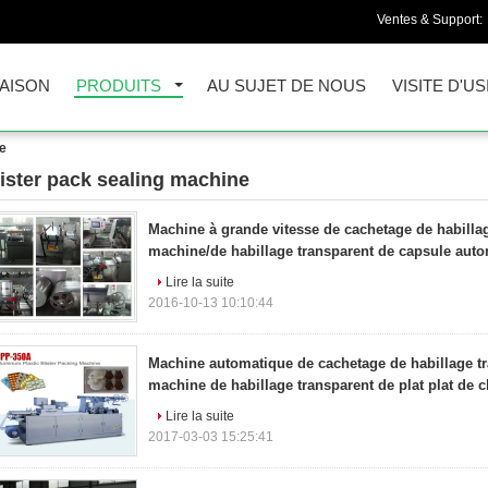
Ventes & Support:
AISON
PRODUITS
AU SUJET DE NOUS
VISITE D'US
ne
lister pack sealing machine
04)
Machine à grande vitesse de cachetage de habilla
machine/de habillage transparent de capsule aut
Lire la suite
2016-10-13 10:10:44
Machine automatique de cachetage de habillage t
machine de habillage transparent de plat plat de 
Lire la suite
2017-03-03 15:25:41