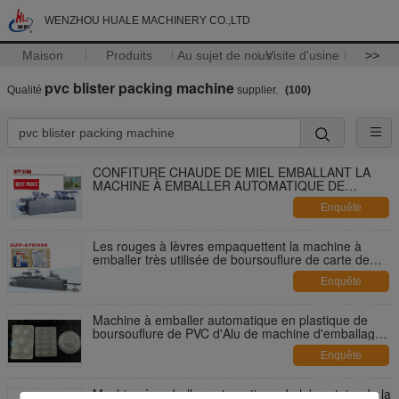
WENZHOU HUALE MACHINERY CO.,LTD
Maison
Produits
Au sujet de nous
Visite d'usine
>>
pvc blister packing machine
Qualité
supplier.
(100)
CONFITURE CHAUDE DE MIEL EMBALLANT LA
MACHINE À EMBALLER AUTOMATIQUE DE
BOURSOUFLURE DE PVC D'ALU
Enquête
maintenant
Les rouges à lèvres empaquettent la machine à
emballer très utilisée de boursouflure de carte de
machine à emballer de boursouflure de PVC
Enquête
maintenant
Machine à emballer automatique en plastique de
boursouflure de PVC d'Alu de machine d'emballage
de Thermoforming
Enquête
maintenant
Machine à emballer automatique de laboratoire de la