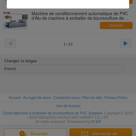
Enquête
maintenant
Machine de conditionnement automatique de PVC
d'Alu de machine à emballer de boursouflure de
nourriture DPP-250A
Enquête
maintenant
1 / 10
Changez la langue
French
Accueil
|
Au sujet de nous
|
Contactez-nous
|
Plan du site
|
Privacy Policy
Vue de bureau
China Machine à emballer de boursouflure de PVC Supplier.
Copyright © 2015
- 2026 WENZHOU HUALE MACHINERY CO.,LTD.
All rights reserved. Developed by
ECER
Bavarder
Demande de