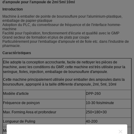
d'ampoule pour l'ampoule de 2ml 5ml 10ml
Introduction
Machine à emballer de pointe de boursouflure pour l'aluminium-plastique,
emballage de papier-plastique
Adoption du PLC, du convertisseur de fréquence et de l'interface homme-
machine
Facilité pour l'opération, fonctionnement d'écurie et qualifié avec le GMP
Grand secteur de formation et plus de plats par coupe
Particulièrement pour l'emballage d'ampoule et de fiole etc. dans l'industrie de
pharmacie.
Caractéristiques
Elle adopte la conception accrochante, facile de nettoyer les pièces de
machine, avec les conditions du GMP, cette machine est très utilisée pour la
seringue, fioles, injection, emballage de boursouflure d'ampoule.
Cette machine principalement utilisée pour emballer des ampoules dans la
boursouflure, approprié à la taille différente d'ampoule, 2ml, 5ml, 10ml
Modèle d'article
DPP-260
Fréquence de poinçon
10-30 fois/minute
Max. Forming Area et profondeur
250×180×30
Longueur de Puling
40-200
Matériau d'emballage
PVC (millimètres)
(0.15-0.8) ×260× (Φ400)