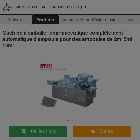
WENZHOU HUALE MACHINERY CO.,LTD
Maison
Produits
Au sujet de nous
Visite d'usine
>>
Machine à emballer pharmaceutique complètement
automatique d'ampoule pour des ampoules de 2ml 5ml
10ml
meilleur prix
Contact