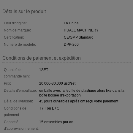
Détails sur le produit
Lieu d'origine:
La Chine
Nom de marque:
HUALE MACHINERY
Certification:
CE/GMP Standard
Numéro de modèle:
DPP-260
Conditions de paiement et expédition
Quantité de
1SET
commande min:
Prix:
20.000-30.000 usd/set
Détails d'emballage:
emballé avec la feuille de plastique alors fixe dans la
boîte boisée d'exportation
Délai de livraison:
45 jours ouvrables après ont reçu votre paiement
Conditions de
T / T ou L / C
paiement:
Capacité
15 ensembles par an
d'approvisionnement: