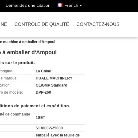
Demandez une citation
French
INE
CONTRÔLE DE QUALITÉ
CONTACTEZ-NOUS
de machine à emballer d'Ampoul
 à emballer d'Ampoul
ls sur le produit:
'origine:
La Chine
e marque:
HUALE MACHINERY
cation:
CE/GMP Standard
o de modèle:
DPP-260
itions de paiement et expédition:
ité de commande
1SET
$13000-$25000
emballé avec la feuille de