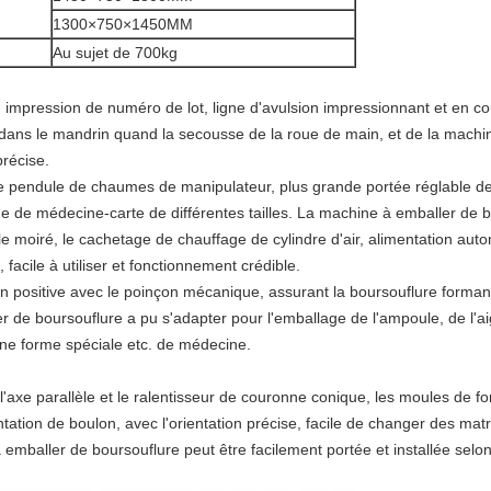
1300×750×1450MM
Au sujet de 700kg
impression de numéro de lot, ligne d'avulsion impressionnant et en cou
ans le mandrin quand la secousse de la roue de main, et de la machin
précise.
pendule de chaumes de manipulateur, plus grande portée réglable de trac
e de médecine-carte de différentes tailles. La machine à emballer de 
s le moiré, le cachetage de chauffage de cylindre d'air, alimentation a
acile à utiliser et fonctionnement crédible.
on positive avec le poinçon mécanique, assurant la boursouflure formant
de boursouflure a pu s'adapter pour l'emballage de l'ampoule, de l'aigui
aine forme spéciale etc. de médecine.
l'axe parallèle et le ralentisseur de couronne conique, les moules de 
ation de boulon, avec l'orientation précise, facile de changer des matr
mballer de boursouflure peut être facilement portée et installée selon la