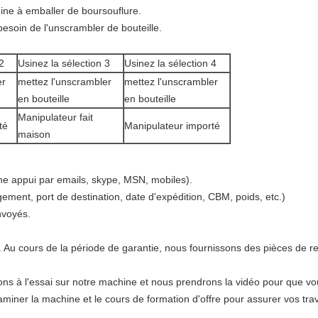
ine à emballer de boursouflure.
besoin de l'unscrambler de bouteille.
2
Usinez la sélection 3
Usinez la sélection 4
er
mettez l'unscrambler
mettez l'unscrambler
en bouteille
en bouteille
Manipulateur fait
té
Manipulateur importé
maison
ne appui par emails, skype, MSN, mobiles).
ement, port de destination, date d'expédition, CBM, poids, etc.)
nvoyés.
 Au cours de la période de garantie, nous fournissons des pièces de 
lons à l'essai sur notre machine et nous prendrons la vidéo pour que vo
miner la machine et le cours de formation d'offre pour assurer vos trav