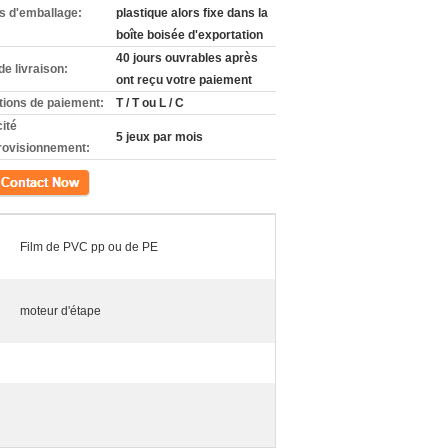
ls d'emballage:
plastique alors fixe dans la
boîte boisée d'exportation
40 jours ouvrables après
de livraison:
ont reçu votre paiement
tions de paiement:
T / T ou L / C
ité
5 jeux par mois
rovisionnement:
ct
Film de PVC pp ou de PE
moteur d'étape