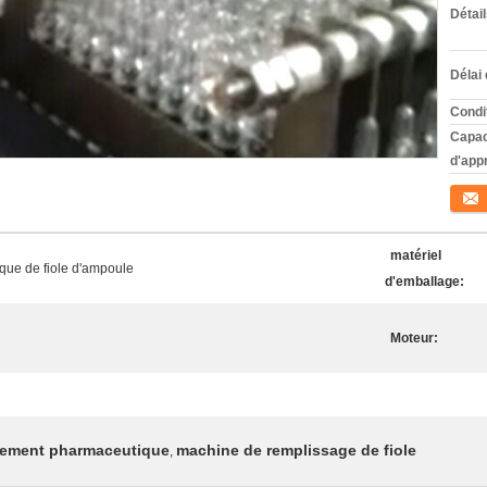
Détai
Délai 
Condi
Capac
d'app
Conta
matériel
que de fiole d'ampoule
d'emballage:
Moteur:
nement pharmaceutique
machine de remplissage de fiole
,