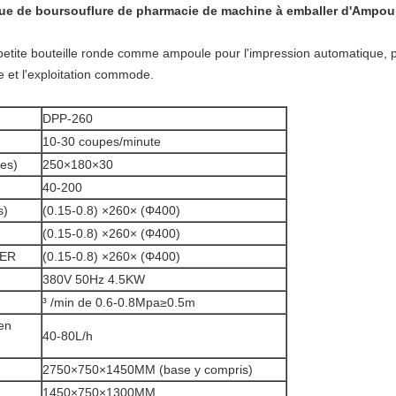
e de boursouflure de pharmacie de machine à emballer d'Ampou
 petite bouteille ronde comme ampoule pour l'impression automatique, p
e et l'exploitation commode.
DPP-260
10-30 coupes/minute
res)
250×180×30
40-200
s)
(0.15-0.8) ×260× (Φ400)
(0.15-0.8) ×260× (Φ400)
IER
(0.15-0.8) ×260× (Φ400)
380V 50Hz 4.5KW
³ /min de 0.6-0.8Mpa≥0.5m
en
40-80L/h
2750×750×1450MM (base y compris)
1450×750×1300MM