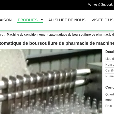
Ventes & Support:
AISON
PRODUITS
AU SUJET DE NOUS
VISITE D'US
ule
Machine de conditionnement automatique de boursouflure de pharmacie 
tomatique de boursouflure de pharmacie de machine
Détai
Lieu d
Nom d
Certifi
Numér
Cond
Quant
min:
Prix: