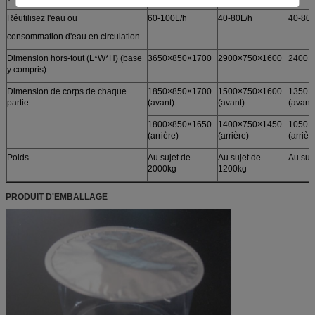
Réutilisez l'eau ou
60-100L/h
40-80L/h
40-80L
consommation d'eau en circulation
Dimension hors-tout (L*W*H) (base
3650×850×1700
2900×750×1600
2400×
y compris)
Dimension de corps de chaque
1850×850×1700
1500×750×1600
1350×
partie
(avant)
(avant)
(avant)
1800×850×1650
1400×750×1450
1050×
(arrière)
(arrière)
(arrièr
Poids
Au sujet de
Au sujet de
Au suj
2000kg
1200kg
PRODUIT D'EMBALLAGE