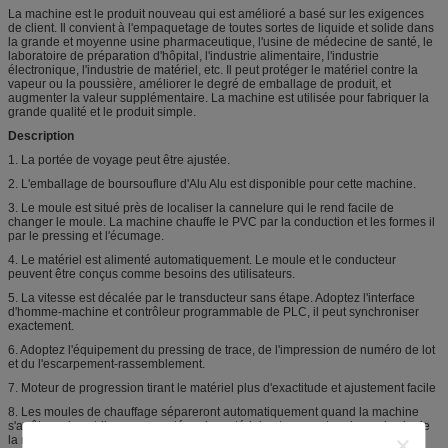
La machine est le produit nouveau qui est amélioré a basé sur les exigences
de client. Il convient à l'empaquetage de toutes sortes de liquide et solide dans
la grande et moyenne usine pharmaceutique, l'usine de médecine de santé, le
laboratoire de préparation d'hôpital, l'industrie alimentaire, l'industrie
électronique, l'industrie de matériel, etc. Il peut protéger le matériel contre la
vapeur ou la poussière, améliorer le degré de emballage de produit, et
augmenter la valeur supplémentaire. La machine est utilisée pour fabriquer la
grande qualité et le produit simple.
Description
1. La portée de voyage peut être ajustée.
2. L'emballage de boursouflure d'Alu Alu est disponible pour cette machine.
3. Le moule est situé près de localiser la cannelure qui le rend facile de
changer le moule. La machine chauffe le PVC par la conduction et les formes il
par le pressing et l'écumage.
4. Le matériel est alimenté automatiquement. Le moule et le conducteur
peuvent être conçus comme besoins des utilisateurs.
5. La vitesse est décalée par le transducteur sans étape. Adoptez l'interface
d'homme-machine et contrôleur programmable de PLC, il peut synchroniser
exactement.
6. Adoptez l'équipement du pressing de trace, de l'impression de numéro de lot
et du l'escarpement-rassemblement.
7. Moteur de progression tirant le matériel plus d'exactitude et ajustement facile
8. Les moules de chauffage sépareront automatiquement quand la machine
s'arrête, qui contribue pour protéger le matériel entre eux et prolonge la vie de
la machine.