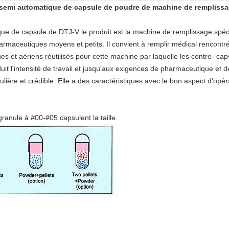
s semi automatique de capsule de poudre de machine de rempliss
 de capsule de DTJ-V le produit est la machine de remplissage spécia
pharmaceutiques moyens et petits.
Il convient à remplir médical rencontr
ques et aériens réutilisés pour cette machine par laquelle les contre- 
duit l'intensité de travail et jusqu'aux exigences de pharmaceutique et 
égulière et crédible. Elle a des caractéristiques avec le bon aspect d'op
anule à #00-#05 capsulent la taille.