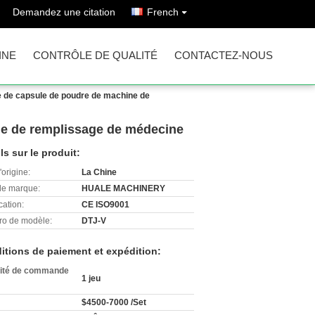
Demandez une citation
French
INE
CONTRÔLE DE QUALITÉ
CONTACTEZ-NOUS
e de capsule de poudre de machine de
ne de remplissage de médecine
ls sur le produit:
'origine:
La Chine
e marque:
HUALE MACHINERY
cation:
CE ISO9001
o de modèle:
DTJ-V
itions de paiement et expédition:
ité de commande
1 jeu
$4500-7000 /Set