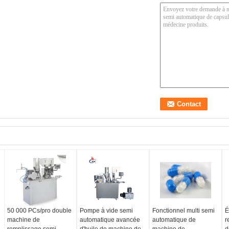
50 000 PCs/pro double
Pompe à vide semi
Fonctionnel multi semi
É
machine de
automatique avancée
automatique de
r
remplissage semi
d'huile de machine de
machine de
d