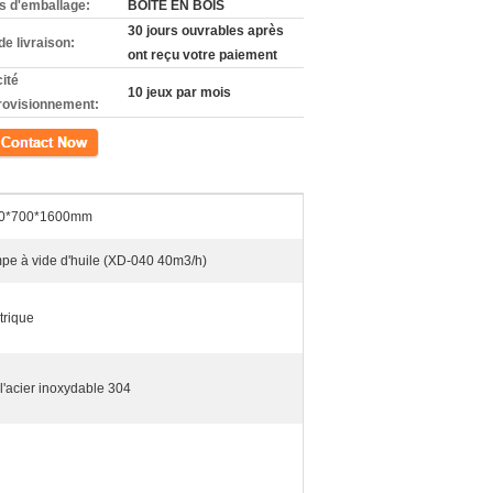
ls d'emballage:
BOÎTE EN BOIS
30 jours ouvrables après
de livraison:
ont reçu votre paiement
ité
10 jeux par mois
rovisionnement:
ct
0*700*1600mm
pe à vide d'huile (XD-040 40m3/h)
trique
 l'acier inoxydable 304