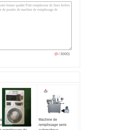
(
0
/ 3000)
quipement
Machine de
emplissant de gélule
remplissage semi
e remplissage de
automatique