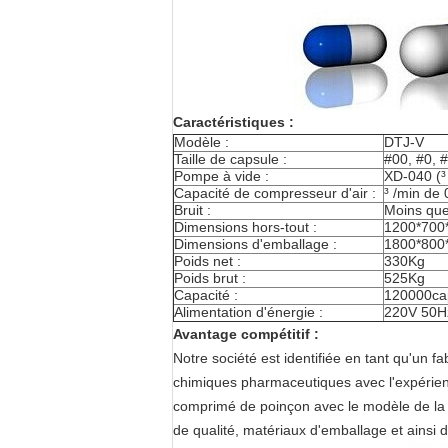
Caractéristiques :
Modèle :
DTJ-V
Taille de capsule :
#00, #0, #
Pompe à vide :
XD-040 (³
Capacité de compresseur d'air :
³ /min de
Bruit :
Moins que
Dimensions hors-tout :
1200*70
Dimensions d'emballage :
1800*80
Poids net :
330Kg
Poids brut :
525Kg
Capacité :
120000ca
Alimentation d'énergie :
220V 50H
Avantage compétitif :
Notre société est identifiée en tant qu'un 
chimiques pharmaceutiques avec l'expérien
comprimé de poinçon avec le modèle de la
de qualité, matériaux d'emballage et ainsi d