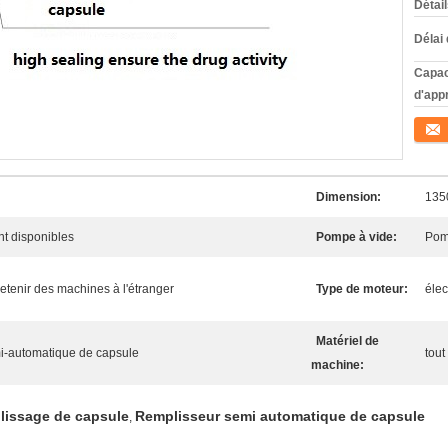
Détai
Délai 
Capac
d'app
Conta
Dimension:
135
nt disponibles
Pompe à vide:
Pom
etenir des machines à l'étranger
Type de moteur:
élec
Matériel de
i-automatique de capsule
tout
machine:
lissage de capsule
Remplisseur semi automatique de capsule
,