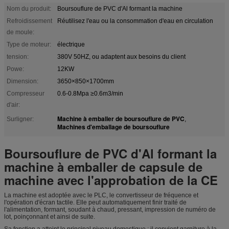
Nom du produit:
Boursouflure de PVC d'Al formant la machine
Refroidissement
Réutilisez l'eau ou la consommation d'eau en circulation
de moule:
Type de moteur:
électrique
tension:
380V 50HZ, ou adaptent aux besoins du client
Powe:
12KW
Dimension:
3650×850×1700mm
Compresseur
0.6-0.8Mpa ≥0.6m3/min
d'air:
Machine à emballer de boursouflure de PVC
Surligner:
,
Machines d'emballage de boursouflure
Boursouflure de PVC d'Al formant la
machine à emballer de capsule de
machine avec l'approbation de la CE
La machine est adoptée avec le PLC, le convertisseur de fréquence et
l'opération d'écran tactile. Elle peut automatiquement finir traité de
l'alimentation, formant, soudant à chaud, pressant, impression de numéro de
lot, poinçonnant et ainsi de suite.
Sa fonction a atteint le principal niveau domestique ; il convient garniture à la