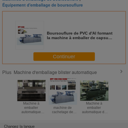
Équipement d'emballage de boursouflure
Boursouflure de PVC d'Al formant
la machine à emballer de capsule
de machine avec l'approbation
de la CE
Continuer
Machine d'emballage blister automatique
Plus
Machine à
Comprimés de
Machine à
Machi
emballer
machine de
emballer
embal
automatique
cachetage de
automatique de
complèt
triphasée de
habillage
boursouflure de
automati
boursouflure pour
transparent de la
Tablette de
boursouflu
le petit produit en
CE/pilules/utilisation
pharmacie de
le paqu
Changez la langue