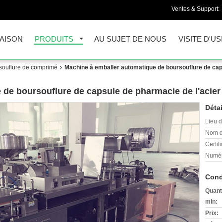
Ventes & Support:
AISON
PRODUITS
AU SUJET DE NOUS
VISITE D'US
souflure de comprimé
Machine à emballer automatique de boursouflure de cap
 de boursouflure de capsule de pharmacie de l'acie
Détai
Lieu d
Nom d
Certifi
Numér
Cond
Quant
min:
Prix: