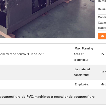
Détai
Délai 
Condi
Capac
d'app
Conta
Max. Forming
ionnement de boursouflure de PVC
Area et
250
profondeur:
Le matériel
En a
consistent:
Employée:
Méde
 boursouflure de PVC
machines à emballer de boursouflure
,