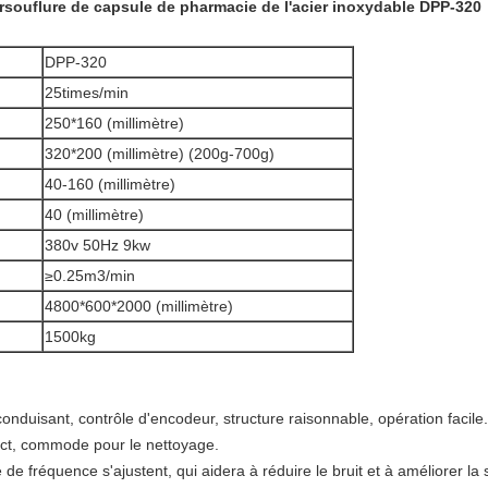
souflure de capsule de pharmacie de l'acier inoxydable DPP-320
DPP-320
25times/min
250*160 (millimètre)
320*200 (millimètre) (200g-700g)
40-160 (millimètre)
40 (millimètre)
380v 50Hz 9kw
≥0.25m3/min
4800*600*2000 (millimètre)
1500kg
nduisant, contrôle d'encodeur, structure raisonnable, opération facile.
pect, commode pour le nettoyage.
 de fréquence s'ajustent, qui aidera à réduire le bruit et à améliorer la 