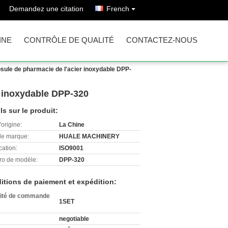
Demandez une citation
French
INE
CONTRÔLE DE QUALITÉ
CONTACTEZ-NOUS
sule de pharmacie de l'acier inoxydable DPP-
r inoxydable DPP-320
ls sur le produit:
'origine:
La Chine
e marque:
HUALE MACHINERY
cation:
ISO9001
o de modèle:
DPP-320
itions de paiement et expédition:
ité de commande
1SET
negotiable