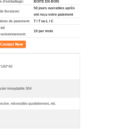
ls d'emballage:
BOÎTE EN BOIS
50 jours ouvrables après
de livraison:
ont reçu votre paiement
tions de paiement:
T / T ou L / C
ité
10 par mois
rovisionnement:
ct
*160*40
cier inoxydable 304
cine, nécessités quotidiennes, etc.