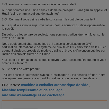
2)Q : êtes-vous une usine ou une société commerciale ?
A : nous sommes une usine dans ce domaine presque 15 ans (Ruian appelé tôt
Huali l'usine pharmaceutique de machines)
3)Q : Comment votre usine va-t-elle concernant le contrôle de qualité ?
A : La qualité est notre sujet invariable. C'est le sous-sol du développement de
la société.
Du début de l'ouverture de société, nous sommes particulièrement foyer sur le
travail de qualité.
Notre équipement pharmaceutique ont passé la certification de GMP,
certification internationale de système de qualité d'OIN, certification de la CE et
gagnent plusieurs brevets de modèle d'utilité et brevets d'invention publiés par
l'office des brevets d'état de la Chine.
4)Q : quelle information est-ce que je devrais vous fais connaître quand je veux
obtenir la citation ?
A : - le détail de votre produit
- S'il est possible, fournissez-svp nous les images ou les dessins d'étude, notre
concepteur analysera vos échantillons et vous donner exigez les détails.
machine à emballer automatique de vide
Étiquettes:
,
Machine remplissante et de scellage
,
machine d'emballage et de cachetage