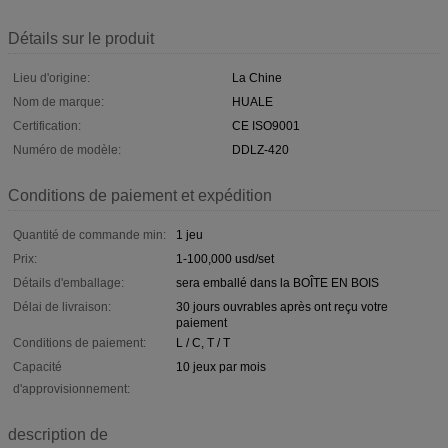
Détails sur le produit
Lieu d'origine:
La Chine
Nom de marque:
HUALE
Certification:
CE ISO9001
Numéro de modèle:
DDLZ-420
Conditions de paiement et expédition
Quantité de commande min:
1 jeu
Prix:
1-100,000 usd/set
Détails d'emballage:
sera emballé dans la BOÎTE EN BOIS
Délai de livraison:
30 jours ouvrables après ont reçu votre
paiement
Conditions de paiement:
L / C, T / T
Capacité
10 jeux par mois
d'approvisionnement:
description de