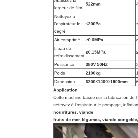
Abaissez la
522mm
largeur de film
Nettoyez à
l'aspirateur le
≤200Pa
degré
Air comprimé
≥0.6MPa
L'eau de
≥0.15MPa
refroidissement
Puissance
380V 50HZ
Poids
2100kg
Dimension
6200×1400×1900mm
Application
Cette machine basée sur la fabrication de 
nettoyez à l'aspirateur le pompage, inflati
nourritures, viande,
fruits de mer, légumes, viande congelée,