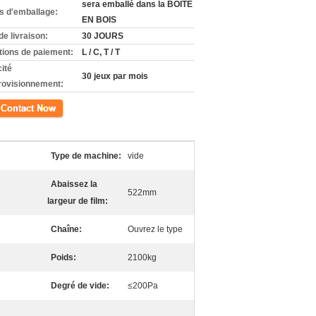
sera emballé dans la BOÎTE
ls d'emballage:
EN BOIS
de livraison:
30 JOURS
tions de paiement:
L / C, T / T
ité
30 jeux par mois
rovisionnement:
ct
Type de machine:
vide
Abaissez la
522mm
largeur de film:
Chaîne:
Ouvrez le type
Poids:
2100kg
Degré de vide:
≤200Pa