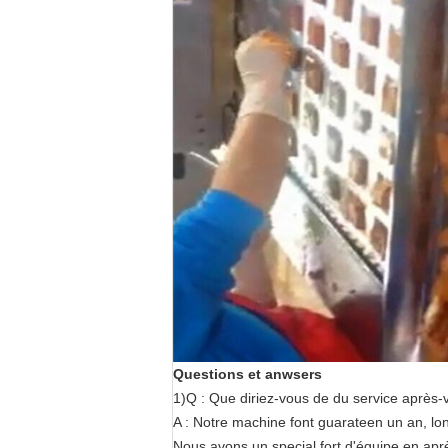
Questions et anwsers
1)Q : Que diriez-vous de du service après-
A : Notre machine font guarateen un an, lo
Nous avons un special fort d'équipe en apr