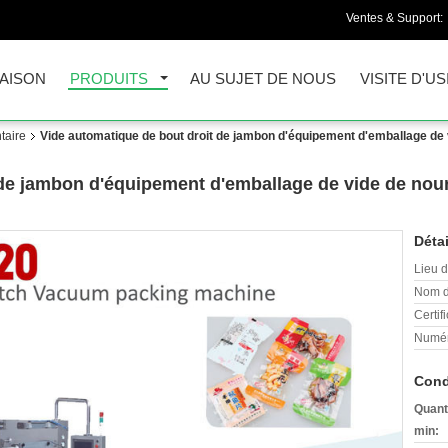
Ventes & Support:
AISON
PRODUITS
AU SUJET DE NOUS
VISITE D'US
taire
Vide automatique de bout droit de jambon d'équipement d'emballage de vi
de jambon d'équipement d'emballage de vide de nourr
Détai
Lieu d
Nom d
Certifi
Numér
Cond
Quant
min: