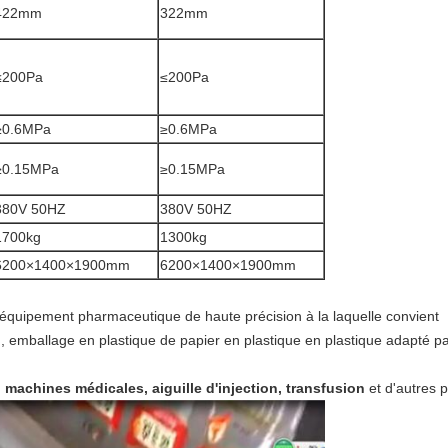
422mm
322mm
≤200Pa
≤200Pa
≥0.6MPa
≥0.6MPa
≥0.15MPa
≥0.15MPa
380V 50HZ
380V 50HZ
1700kg
1300kg
6200×1400×1900mm
6200×1400×1900mm
l'équipement pharmaceutique de haute précision à la laquelle convient
on, emballage en plastique de papier en plastique en plastique adapté 
 machines médicales, aiguille d'injection, transfusion
et d'autres p