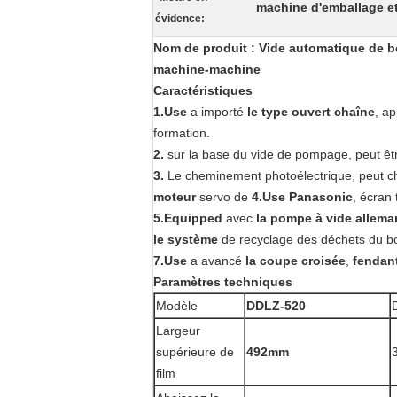
machine d'emballage e
évidence:
Nom de produit : Vide automatique de bo
machine-machine
Caractéristiques
1.Use
a importé
le type ouvert chaîne
, ap
formation.
2.
sur la base du vide de pompage, peut êt
3
.
Le cheminement photoélectrique, peut ch
moteur
servo de
4.Use
Panasonic
, écran 
5.Equipped
avec
la pompe à vide allem
le système
de recyclage des déchets du 
7.Use
a avancé
la coupe croisée
,
fendan
Paramètres techniques
Modèle
DDLZ-520
Largeur
supérieure de
492mm
film