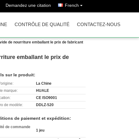
Demandez une citation
French
INE
CONTRÔLE DE QUALITÉ
CONTACTEZ-NOUS
de de nourriture emballant le prix de fabricant
iture emballant le prix de
ls sur le produit:
'origine:
La Chine
e marque:
HUALE
cation:
CE ISO9001
o de modèle:
DDLZ-520
itions de paiement et expédition:
ité de commande
1 jeu