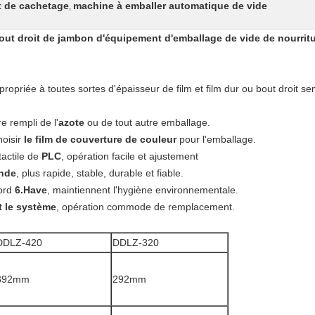
t de cachetage
machine à emballer automatique de vide
,
ut droit de jambon d'équipement d'emballage de vide de nourritur
propriée à toutes sortes d'épaisseur de film et film dur ou bout droit se
re rempli de
l'
azote
ou de tout autre emballage.
oisir
le film de couverture de couleur
pour l'emballage.
tactile
de
PLC
, opération facile et ajustement
ande
, plus rapide, stable, durable et fiable.
bord
6.Have
, maintiennent l'hygiène environnementale.
t le système
, opération commode de remplacement.
DDLZ-420
DDLZ-320
392mm
292mm