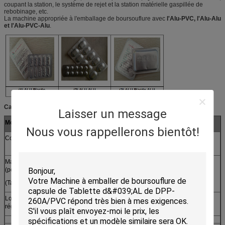
coupant la station, le système de rejet et la station matérielle gaspillée de
rebobinage, etc.
La machine appropriée à l'emballage de boursouflure avec
l'Alu-PVC, l'Alu-Alu
et l'Alu-PVC-Alu
.
Caractéristiques
Laisser un message
Modèle
ALU-PVC-ALU
ALU ALU
ALU-PVC
Nous vous rappellerons bientôt!
Corps de machine
Acier inoxydable 304 /316 (le contact médicinal peut
être SS3016 choisi)
Masquant la fréquence
12-30
15-30
20-45
(périodes/minute)
(Taille standard 57*80)
Longueur de traction
30-120mm
réglable