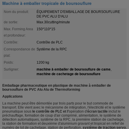
Machine à emballer tropicale de boursouflure
Nom du produit:
ÉQUIPEMENT D'EMBALLAGE DE BOURSOUFLURE
DE PVC ALU D'ALU
de sortie:
Max.30cutting/minute
Max. Forming Area
150*110*15
et profondeur:
Contrôle:
Contrôle de PLC
Correspondance de
Système de la RPC
plat:
Poids:
1200 kg
machine à emballer de boursouflure de came
Surligner:
,
machine de cachetage de boursouflure
Emballage pharmaceutique en plastique de machine à emballer de
boursouflure de PVC Alu Alu de Thermoforming
Applications
La machine peut être démontée par trois parts pour le but commode de
transport. Elle vient avec le mécanisme de intégration, l'électricité et le système
pneumatique sous
le contrôle de PLC et l'
opération d'
écran tactile
inclut le
préchauffage, formation de coup d'air comprimé, alimentation, le système de
détection automatiques, système de la RPC, la première station de cachetage,
la station de formation et deuxième d'aluminium gravant et tropical en refief de
numéro de lot de cachetage, station de perforation,
système de traction servo
,