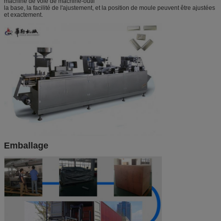
machine de voie de machine-outil
la base, la facilité de l'ajustement, et la position de moule peuvent être ajustées
et exactement.
Dimension de chaque
1200*700*1500 (avant)
partie
1460*700*1400 (moyen)
1000*700*1400 (arrière)
Poids
Au sujet de 1200kg
Emballage