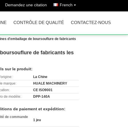
Demandez une citation
French
INE
CONTRÔLE DE QUALITÉ
CONTACTEZ-NOUS
ines d'emballage de boursouflure de fabricants
boursouflure de fabricants les
ls sur le produit:
'origine:
La Chine
e marque:
HUALE MACHINERY
cation:
CE ISO9001
o de modèle:
DPP-140A
itions de paiement et expédition:
ité de commande
1 jeu