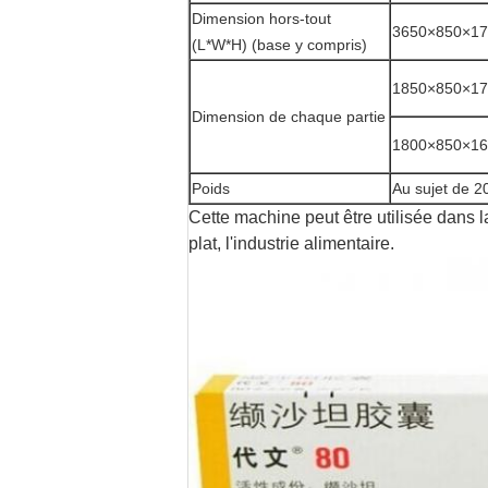
Dimension hors-tout
3650×850×17
(L*W*H) (base y compris)
1850×850×170
Dimension de chaque partie
1800×850×165
Poids
Au sujet de 
Cette machine peut être utilisée dans la
plat, l'industrie alimentaire.