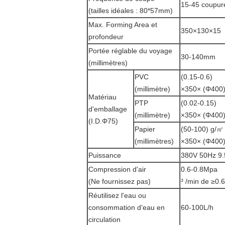
15-45 coupur
(tailles idéales : 80*57mm)
Max. Forming Area et
350×130×15
profondeur
Portée réglable du voyage
30-140mm
(millimètres)
PVC
(0.15-0.6)
(millimètre)
×350× (Φ400
Matériau
PTP
(0.02-0.15)
d'emballage
(millimètre)
×350× (Φ400
(I.D.Φ75)
Papier
(50-100) g/㎡
(millimètres)
×350× (Φ400
Puissance
380V 50Hz 9
Compression d'air
0.6-0.8Mpa
(Ne fournissez pas)
³ /min de ≥0.
Réutilisez l'eau ou
consommation d'eau en
60-100L/h
circulation