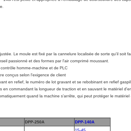
le.
justée. Le moule est fixé par la cannelure localisée de sorte qu'il soit f
nseil passionné et des formes par l'air comprimé moussant.
de contrôle homme-machine et de PLC
re conçus selon l'exigence de client
ant en refief, le numéro de lot gravant et se rebobinant en refief gaspi
s en commandant la longueur de traction et en sauvant le matériel d'e
matiquement quand la machine s'arrête, qui peut protéger le matériel
DPP-250A
DPP-140A
15-45