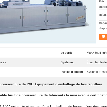
Prix:
Détai
Délai 
Capac
d'app
Conta
de sortie:
Max.45cutting/
é etc.
Système:
Écran tactile d
Parties d'option:
Système d'inspe
 boursouflure de PVC
Équipement d'emballage de boursouflure
,
aible bruit
de boursouflure de fabricants la mini avec le certificat 
140A est petite et appropriée à l'emballage de boursouflure des caps