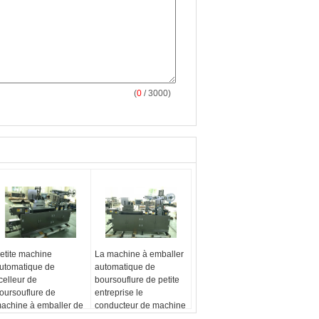
(
0
/ 3000)
etite machine
La machine à emballer
utomatique de
automatique de
celleur de
boursouflure de petite
oursouflure de
entreprise le
achine à emballer de
conducteur de machine
oursouflure d'appareil
peut adapté aux