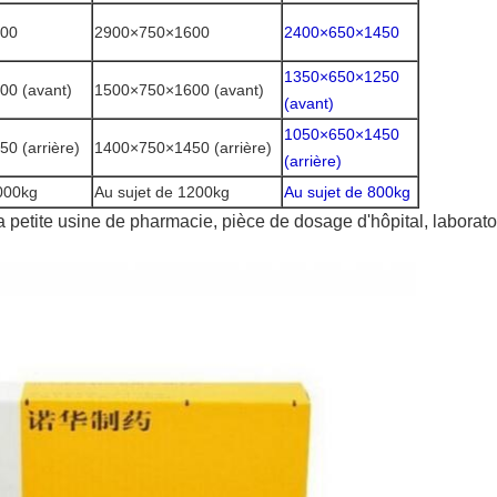
00
2900×750×1600
2400×650×1450
1350×650×1250
0 (avant)
1500×750×1600 (avant)
(avant)
1050×650×1450
0 (arrière)
1400×750×1450 (arrière)
(arrière)
2000kg
Au sujet de 1200kg
Au sujet de 800kg
 petite usine de pharmacie, pièce de dosage d'hôpital, laboratoir