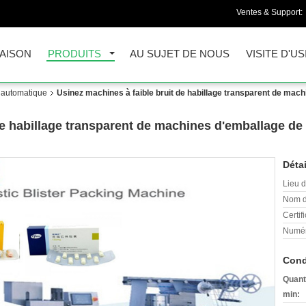
Ventes & Support:
AISON
PRODUITS
AU SUJET DE NOUS
VISITE D'US
r automatique
Usinez machines à faible bruit de habillage transparent de mach
de habillage transparent de machines d'emballage de 
Détai
Lieu d
Nom d
Certifi
Numér
Cond
Quant
min: