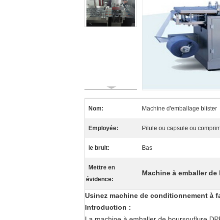
Nom:
Machine d'emballage blister
Employée:
Pilule ou capsule ou comprim
le bruit:
Bas
Mettre en
Machine à emballer de
évidence:
Usinez machine de conditionnement
à f
Introduction :
La machine à emballer de boursouflure DPP-