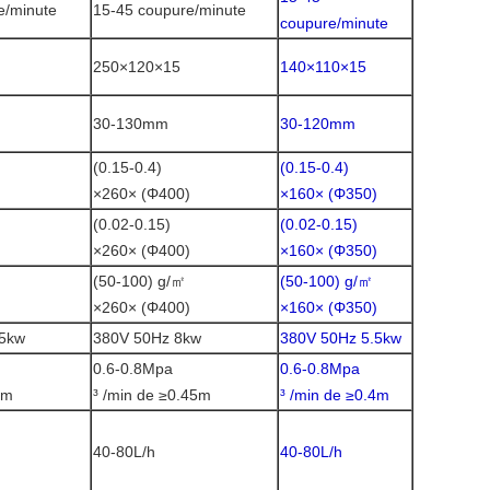
e/minute
15-45 coupure/minute
coupure/minute
250×120×15
140×110×15
30-130mm
30-120mm
(0.15-0.4)
(0.15-0.4)
)
×260× (Φ400)
×160× (Φ350)
(0.02-0.15)
(0.02-0.15)
)
×260× (Φ400)
×160× (Φ350)
(50-100) g/㎡
(50-100) g/㎡
)
×260× (Φ400)
×160× (Φ350)
.5kw
380V 50Hz 8kw
380V 50Hz 5.5kw
0.6-0.8Mpa
0.6-0.8Mpa
6m
³ /min de ≥0.45m
³ /min de ≥0.4m
40-80L/h
40-80L/h