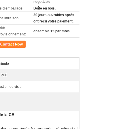
negotiable
ls d'emballage:
Boîte en bois.
30 jours ouvrables après
de livraison:
ont reçu votre paiement.
ité
ensemble 15 par mois
rovisionnement:
ct
minute
e PLC
ction de vision
de
la
CE
ules, comprimés (comprimés irréguliers) et