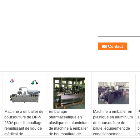
Machine à emballer de
Emballage
Machine à emballer en
P
boursouflure de DPP-
pharmaceutique en
plastique en aluminium
a
260A pour l'emballage
plastique en aluminium
de boursouflure de
s
é
remplissant de liquide
de machine à emballer
pilule, équipement de
b
médical de
de boursouflure de
conditionnement
m
cosmétiques
Tablette
pharmaceutique
b