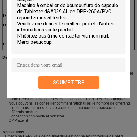
Papier
160* (0.02-0.035) * (Φ400)
d'aluminium
Dimension hors-tout (L*W*H) (base y compris)
2400*650*1450
Dimension de chaque partie
1300*650*1250front)
1050*650*1450 (arrière)
Poids
Au sujet de 800kg
Description
Variétés d'utilisation de habillage transparent de matériaux, de formes
nouvelles, de tailles ou de perforations.
Installation rapide et facile – aucune connaissance spécialisée n'est exigée
pour fonctionner tellement là n'est aucun besoin d'un ingénieur d'être
SOUMETTRE
présente.
Changement rapide - réduit le temps d'arrêt entre les groupes de
production.
HUALE peut concevoir vos nouveaux habillages transparents. C'est
particulièrement utile pour les clients qui conduisent des tests cliniques.
Nous pouvons les conseiller comment rationaliser le nombre de différents
outils requis, même si le laboratoire doit empaqueter beaucoup de
différents produits.
Conception compacte et portative.
GMP atteint
Applications
La machine DPP-140A de boursouflure est bonne pour produire de petits