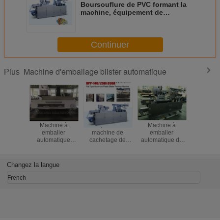
Boursouflure de PVC formant la
machine, équipement de
conditionnement de
boursouflure avec le contrôle de
PLC
Continuer
Machine d'emballage blister automatique
Plus
Machine à
Comprimés de
Machine à
Machi
emballer
machine de
emballer
embal
automatique
cachetage de
automatique de
complèt
triphasée de
habillage
boursouflure de
automati
boursouflure pour
transparent de la
Tablette de
boursouflu
le petit produit en
CE/pilules/utilisation
pharmacie de
le paqu
Changez la langue
lots du laboratoire
économiseurs
GMP des prix
boursoufl
d'énergie de
approuvés du
papier 
French
capsules
fond