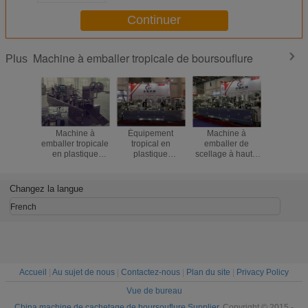
Continuer
Machine à emballer tropicale de boursouflure
Plus
Machine à
Équipement
Machine à
Le CE a a
emballer tropicale
tropical en
emballer de
la haute 
en plastique
plastique
scellage à haute
d'emba
triphasée de
pharmaceutique
fréquence
fonctionnel
boursouflure d'Alu
d'emballage de
complètement
de bourso
pour la nourriture
boursouflure d'Alu
automatique de
de cach
Changez la langue
et la médecine
Alu
boursouflure de
pour 
multifonctionnel
Bouble
comprimé
French
pilules 
compr
Accueil
|
Au sujet de nous
|
Contactez-nous
|
Plan du site
|
Privacy Policy
Vue de bureau
China machine de cachetage de boursouflure Supplier.
Copyright © 2015 -