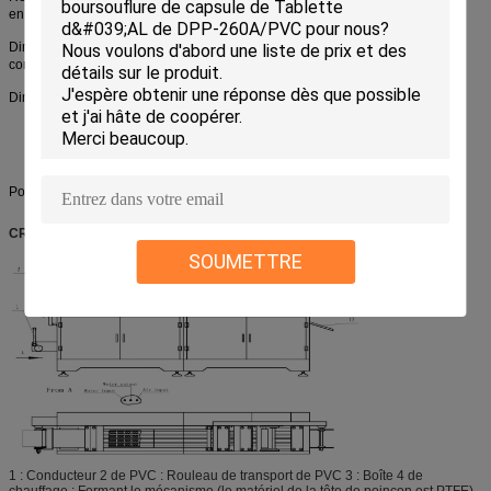
en circulation
Dimension hors-tout (L*W*H) (base y
4450×800×1600
compris)
Dimension de chaque partie
1400×800×1600 (avant)
1650×800×1450 (moyen)
1400×800×1450 (arrière)
Poids
Au sujet de 1700kg
CROQUIS GLOBAL
SOUMETTRE
1 : Conducteur 2 de PVC : Rouleau de transport de PVC 3 : Boîte 4 de