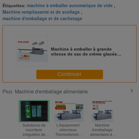
machine à emballer automatique de vide
Étiquettes:
,
Machine remplissante et de scellage
,
machine d'emballage et de cachetage
Machine à emballer à grande
vitesse de sac de crème glacée,
type automatique machine
d'oreiller de cachetage
Continuer
Machine d'emballage alimentaire
Plus
Substance de
L'équipement
Machine
GRAN
nourriture
silencieux
d'emballage
VITESS
irrégulière de
Thermoforming
alimentaire de
plastiq