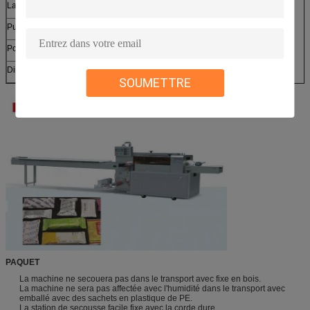
Largeur de film d'emballage
80-450mm
Puissance
220V 50/60HZ 3kv
Poids
800kg
Dimensions
4400*830*1700mm
SOUMETTRE
PAQUET
La machine ne secouera pas dans le transport avec fixe en bois.
La machine ne sera pas affectée avec l'humidité dans le transport avec
emballé avec des sachets en plastique de PE.
La station de secousse facile fixe avec la corde dure.