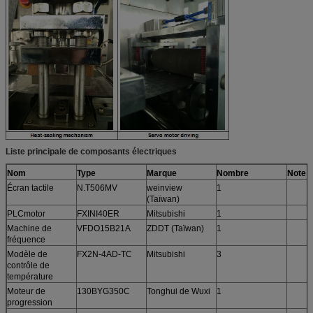
Liste principale de composants électriques
Nom
Type
Marque
Nombre
Note
Écran tactile
N.T506MV
weinview
1
(Taïwan)
PLCmotor
FXINI40ER
Mitsubishi
1
Machine de
VFDO15B21A
ZDDT (Taïwan)
1
fréquence
Modèle de
FX2N-4AD-TC
Mitsubishi
3
contrôle de
température
Moteur de
130BYG350C
Tonghui de Wuxi
1
progression