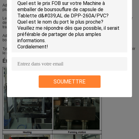
Adoptez le dispositif de cellule photo-électrique, faites la boursouflure couvrir
plus beau.
Le PVC et le transport d'aluminium d'Alu adoptent le contrôle de commutateur
de capteur, transport routier, exactitude de synchronisation, matériel
transportent de façon constante.
Adoptez la structure distincte, facile à entrer dans l'atelier propre ou par la
bonne échelle à entrer dans l'atelier de bâtiment.
Type différent de conducteur selon différents produits. Nous pouvons concevoir
le moule et le conducteur selon l'exigence de client.
Étapes de fonctionnement
SOUMETTRE