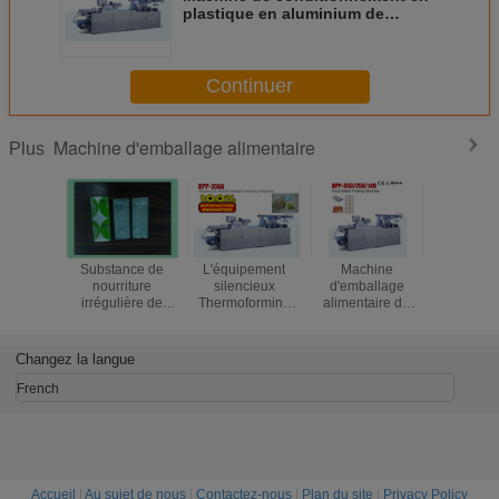
plastique en aluminium de
boursouflure de nourriture
automatique avec la bulle
profonde
Continuer
Machine d'emballage alimentaire
Plus
Substance de
L'équipement
Machine
GRAN
nourriture
silencieux
d'emballage
VITESS
irrégulière de
Thermoforming
alimentaire de
plastiq
machine de
automatique
fromage,
format
cachetage de
d'emballage
machines de
profo
habillage
alimentaire met
conditionnement
automati
Changez la langue
transparent
en forme de tasse
de boursouflure
mach
d'emballage
le miel
d'emba
French
alimentaire
aliment
Accueil
|
Au sujet de nous
|
Contactez-nous
|
Plan du site
|
Privacy Policy