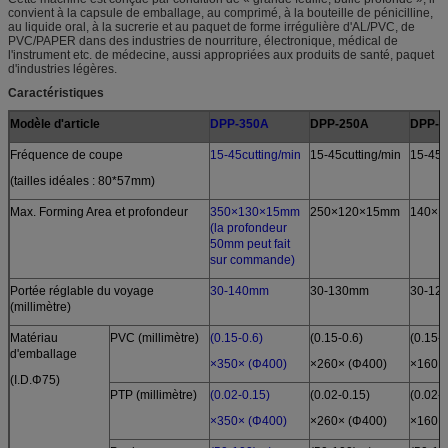
convient à la capsule de emballage, au comprimé, à la bouteille de pénicilline,
au liquide oral, à la sucrerie et au paquet de forme irrégulière d'AL/PVC, de
PVC/PAPER dans des industries de nourriture, électronique, médical de
l'instrument etc. de médecine, aussi appropriées aux produits de santé, paquet
d'industries légères.
Caractéristiques
Modèle d'article
DPP-350A
DPP-250A
DPP-1
Fréquence de coupe
15-45cutting/min
15-45cutting/min
15-45c
(tailles idéales : 80*57mm)
Max. Forming Area et profondeur
350×130×15mm
250×120×15mm
140×1
(la profondeur
50mm peut fait
sur commande)
Portée réglable du voyage
30-140mm
30-130mm
30-12
(millimètre)
Matériau
PVC (millimètre)
(0.15-0.6)
(0.15-0.6)
(0.15-0
d'emballage
×350× (Φ400)
×260× (Φ400)
×160×
(I.D.Φ75)
PTP (millimètre)
(0.02-0.15)
(0.02-0.15)
(0.02-
×350× (Φ400)
×260× (Φ400)
×160×