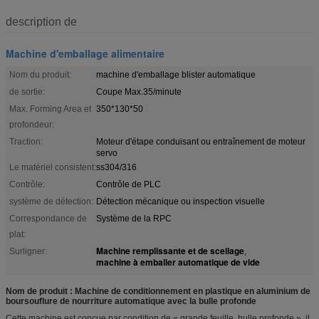
description de
Machine d'emballage alimentaire
Nom du produit:
machine d'emballage blister automatique
de sortie:
Coupe Max.35/minute
Max. Forming Area et
350*130*50
profondeur:
Traction:
Moteur d'étape conduisant ou entraînement de moteur
servo
Le matériel consistent:
ss304/316
Contrôle:
Contrôle de PLC
système de détection:
Détection mécanique ou inspection visuelle
Correspondance de
Système de la RPC
plat:
Machine remplissante et de scellage
Surligner:
,
machine à emballer automatique de vide
Nom de produit : Machine de conditionnement en plastique en aluminium de
boursouflure de nourriture automatique avec la bulle profonde
Cette machine est conçue par condition de « grande feuille, bulle profonde », il