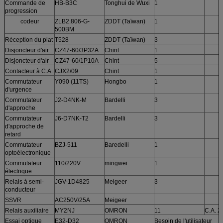
Commande de
HB-B3C
Tonghui de Wuxi
1
progression
codeur
ZLB2.806-G-
ZDDT (Taïwan)
1
500BM
Réception du plat
T528
ZDDT (Taïwan)
3
Disjoncteur d'air
CZ47-60/3P32A
Chint
1
Disjoncteur d'air
CZ47-60/1P10A
Chint
5
Contacteur à C.A.
CJX2/09
Chint
1
Commutateur
Y090 (11TS)
Hongbo
1
d'urgence
Commutateur
J2-D4NK-M
Bardelli
3
d'approche
Commutateur
J6-D7NK-T2
Bardelli
3
d'approche de
retard
Commutateur
BZJ-511
Baredelli
1
optoélectronique
Commutateur
110/220V
mingwei
1
électrique
Relais à semi-
JGV-1D4825
Meigeer
3
conducteur
SSVR
AC250V/25A
Meigeer
Relais auxiliaire
MY2NJ
OMRON
11
C.A. 2
Essai optique
E32-D32
OMRON
Besoin de l'utilisateur