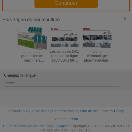
Continuer
Ligne de boursouflure
Plus
Chaîne de
Les séries de DKZ
Ligne
Chaî
production de
reposent la ligne
d'emballage
d'emba
machine à
380V 50Hz 8KW
pharmaceutique
tropicale 
emballer de
de boursouflure
chaîne de
par hau
boursouflure de
de machine à
production en
boursouflu
fiole d'ampoule
emballer avec la
plastique
l'emball
Changez la langue
complètement
certification de la
d'emballage de
boursou
automatique
CE
carton de
médi
French
boursouflure d'Alu
génér
Accueil
|
Au sujet de nous
|
Contactez-nous
|
Plan du site
|
Privacy Policy
Vue de bureau
China Machine de boursouflage Supplier.
Copyright © 2015 - 2026 WENZHOU
HUALE MACHINERY CO.,LTD.