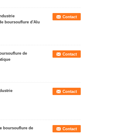
ndustrie
Contact
e boursouflure d'Alu
oursouflure de
Contact
atique
dustrie
Contact
de boursouflure de
Contact