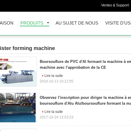
Ventes & Support:
AISON
PRODUITS
AU SUJET DE NOUS
VISITE D'US
lister forming machine
46)
Boursouflure de PVC d'Al formant la machine à em
machine avec l'approbation de la CE
Lire la suite
2016-10-13 10:12:05
Observez l'inscription pour diriger la machine à e
boursouflure d'Alu Alu/boursouflure formant la m
Lire la suite
2017-10-24 13:53:23