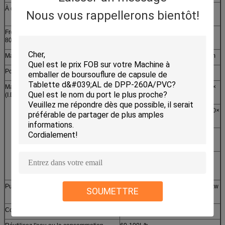
À double fonction
ALU-PLASTIC-
ALU-PLASTIC
Nous vous rappellerons bientôt!
ALU
Fréquence de coupe (tailles idéales :
15-30
20-45
80*57mm)
coupure/minute
coupure/minute
Max. Forming Area et profondeur
250×120×15mm
250×120×15mm
Portée réglable du voyage (millimètre)
30-120mm
30-120mm
Matériau d'emballage
PVC (millimètre)
(0.15-0.4) ×260×
(0.15-0.4) ×260×
(I.D.Φ75)
(Φ400)
(Φ400)
PTP (millimètre)
(0.02-0.15) ×260×
(0.02-0.15) ×260×
(Φ250)
(Φ250)
Aluminium d'Alu
(0.10-0.12) ×260×
Alu
(Φ400)
Papier
(50-100) g/㎡
(millimètre)
×260× (Φ300)
Puissance
380V 50Hz
380V 50Hz 8.5kw
SOUMETTRE
11.5kw
Compression d'air (auto-préparée)
³ /min de 0.6-0.8Mpa≥0.5m