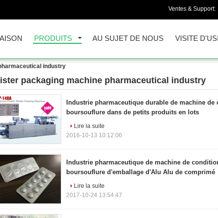
Ventes & Support:
AISON
PRODUITS
AU SUJET DE NOUS
VISITE D'US
pharmaceutical industry
lister packaging machine pharmaceutical industry
2)
Industrie pharmaceutique durable de machine de
boursouflure dans de petits produits en lots
Lire la suite
2016-10-13 10:12:06
Industrie pharmaceutique de machine de conditi
boursouflure d'emballage d'Alu Alu de comprimé
Lire la suite
2017-10-24 13:54:47