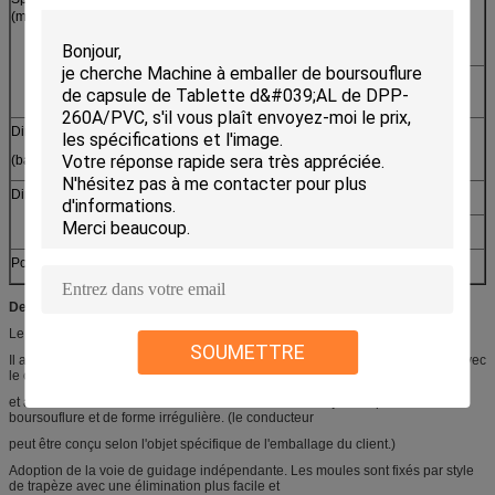
(millimètres)
150* (0.14-0.18) *
150* (0.15-0.4) *
(Φ400)
(Φ400)
Papier d'aluminium : 150* (0.02-0.15) *
(Φ400)
Dimension hors-tout (L*W*H)
2400*650*1450
(base y compris)
Dimension de chaque partie
1350*650*1250 (avant)
1050*650*1450 (arrière)
Poids
Au sujet de 800kg
Description
Le moteur principal adopte le système de commande de vitesse d'inverseur.
SOUMETTRE
Il adopte le système de alimentation nouvellement conçu de double trémie avec
le contrôle optique de haute précision pour automatique
et alimentation de rendement élevé. Il convient aux objets de plat différent de
boursouflure et de forme irrégulière. (le conducteur
peut être conçu selon l'objet spécifique de l'emballage du client.)
Adoption de la voie de guidage indépendante. Les moules sont fixés par style
de trapèze avec une élimination plus facile et