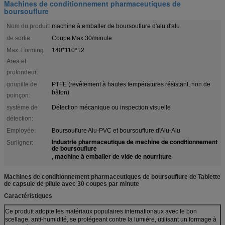
Machines de conditionnement pharmaceutiques de
boursouflure
Nom du produit:
machine à emballer de boursouflure d'alu d'alu
de sortie:
Coupe Max.30/minute
Max. Forming
140*110*12
Area et
profondeur:
goupille de
PTFE (revêtement à hautes températures résistant, non de
bâton)
poinçon:
système de
Détection mécanique ou inspection visuelle
détection:
Employée:
Boursouflure Alu-PVC et boursouflure d'Alu-Alu
Industrie pharmaceutique de machine de conditionnement
Surligner:
de boursouflure
machine à emballer de vide de nourriture
,
Machines de conditionnement pharmaceutiques de boursouflure de Tablette
de capsule de pilule avec 30 coupes par minute
Caractéristiques
Ce produit adopte les matériaux populaires internationaux avec le bon
scellage, anti-humidité, se protégeant contre la lumière, utilisant un formage à