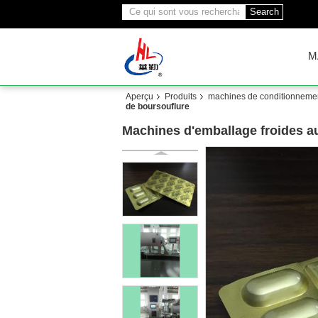
Search
M
Aperçu
Produits
machines de conditionnemen
de boursouflure
Machines d'emballage froides a