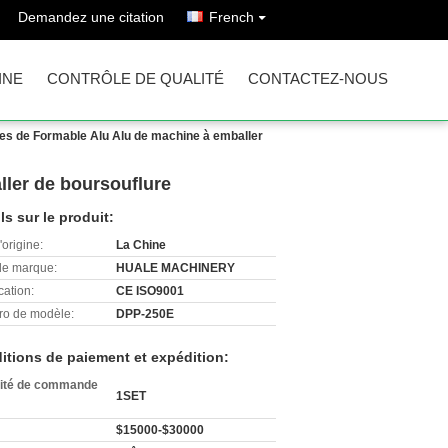
Demandez une citation
French
INE
CONTRÔLE DE QUALITÉ
CONTACTEZ-NOUS
es de Formable Alu Alu de machine à emballer
ler de boursouflure
ls sur le produit:
'origine:
La Chine
e marque:
HUALE MACHINERY
cation:
CE ISO9001
o de modèle:
DPP-250E
itions de paiement et expédition:
ité de commande
1SET
$15000-$30000