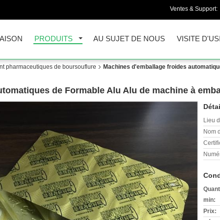
Ventes & Support:
AISON
PRODUITS
AU SUJET DE NOUS
VISITE D'US
t pharmaceutiques de boursouflure
Machines d'emballage froides automatiqu
utomatiques de Formable Alu Alu de machine à embal
Détai
Lieu d
Nom d
Certifi
Numér
Cond
Quant
min:
Prix: