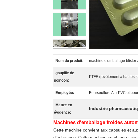
Nom du produit:
machine d'emballage blister
goupille de
PTFE (revêtement à hautes te
poinçon:
Employée:
Boursouflure Alu-PVC et bour
Mettre en
Industrie pharmaceuti
évidence:
Machines d'emballage froides autom
Cette machine convient aux capsules et aux
d'échéance. Cette machine combinée avec la