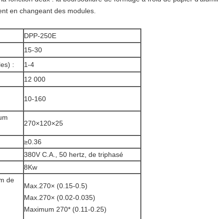
ment en changeant des modules.
DPP-250E
15-30
es) :
1-4
12 000
10-160
mum
270×120×25
≥0.36
380V C.A., 50 hertz, de triphasé
8Kw
lm de
Max.270× (0.15-0.5)
Max.270× (0.02-0.035)
Maximum 270* (0.11-0.25)