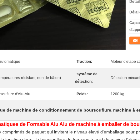
Détai
Délai 
Capac
d'app
Conta
 automatique
Traction:
Moteur d'étape c
système de
mpératures résistant, non de bâton)
Détection mécani
détection:
souflure d'Alu-Alu
Poids:
1200 kg
que de machine de conditionnement de boursouflure
machine à em
,
atiques de Formable Alu Alu de machine à emballer de bou
 comprimés de paquet qui invitent le niveau élevé d'emballage pour pro
 fonction deux : la boursouflure de formage à froid de papier d'alumi