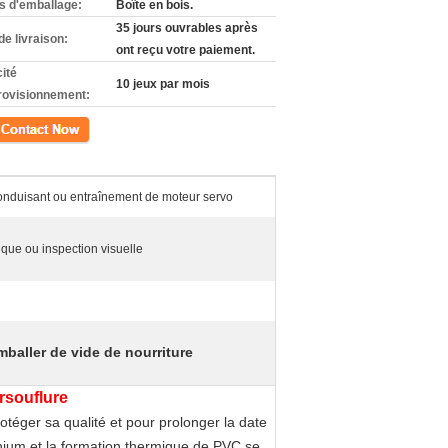
ls d'emballage:
Boîte en bois.
35 jours ouvrables après
de livraison:
ont reçu votre paiement.
ité
10 jeux par mois
rovisionnement:
ct
onduisant ou entraînement de moteur servo
que ou inspection visuelle
baller de vide de nourriture
rsouflure
téger sa qualité et pour prolonger la date
nium et la formation thermique de PVC se