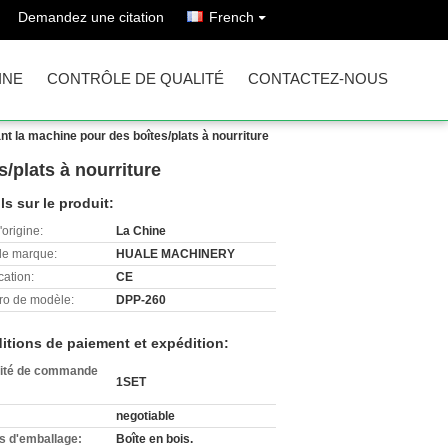
Demandez une citation
French
INE
CONTRÔLE DE QUALITÉ
CONTACTEZ-NOUS
nt la machine pour des boîtes/plats à nourriture
/plats à nourriture
ls sur le produit:
'origine:
La Chine
e marque:
HUALE MACHINERY
cation:
CE
o de modèle:
DPP-260
itions de paiement et expédition:
ité de commande
1SET
negotiable
ls d'emballage:
Boîte en bois.