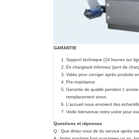
GARANTIE
Support technique (24 heures sur lig
En chargeant informez (port de charg
Vidéo pour corriger après produits e
Pre-maintance.
Garantie de qualité pendant 1 année.
remplacement sinon.
L'accueil nous envoient des échantil
Visite bienvenue notre usine pour exa
Questions et réponses
Q : Que diriez-vous de du service après-ve
A : Notre machine font guarateen un an, lo