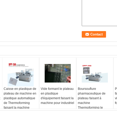
Caisse en plastique de
Vide formant le plateau
Boursouflure
P
plateau de machine en
en plastique
pharmaceutique de
f
t
plastique automatique
d'équipement faisant la
plateau faisant à
v
de Thermoforming
machine pour industriel
machine
f
faisant la machine
Thermoforming le
boîtier en plastique
faisant la machine