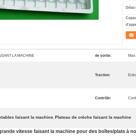
Délai 
Capac
d'app
Conta
AISANT LA MACHINE
de sortie:
Max.
Traction:
Entr
Contrôle:
Cont
etables faisant la machine
Plateau de crèche faisant la machine
,
rande vitesse faisant la machine pour des boîtes/plats à no