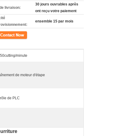
30 jours ouvrables après
de livraison:
ont reçu votre paiement
ité
ensemble 15 par mois
rovisionnement:
ct
50cutting/minute
aînement de moteur d'étape
rôle de PLC
urriture