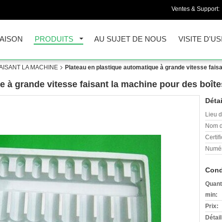
Ventes & Support:
AISON
PRODUITS
AU SUJET DE NOUS
VISITE D'US
AISANT LA MACHINE
Plateau en plastique automatique à grande vitesse faisa
 à grande vitesse faisant la machine pour des boîtes
Détai
Lieu d
Nom d
Certifi
Numér
Cond
Quant
min:
Prix:
Détai