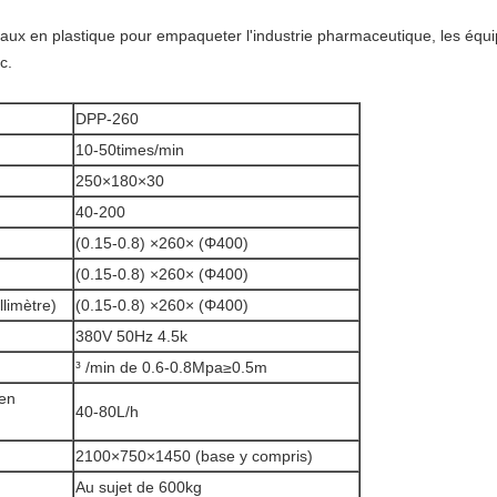
eaux en plastique pour empaqueter l'industrie pharmaceutique, les équi
c.
DPP-260
10-50times/min
250×180×30
40-200
(0.15-0.8) ×260× (Φ400)
(0.15-0.8) ×260× (Φ400)
limètre)
(0.15-0.8) ×260× (Φ400)
380V 50Hz 4.5k
³ /min de 0.6-0.8Mpa≥0.5m
 en
40-80L/h
2100×750×1450 (base y compris)
Au sujet de 600kg