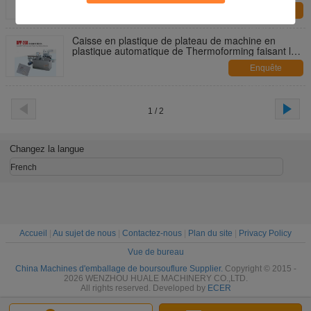
Enquête
maintenant
Caisse en plastique de plateau de machine en
plastique automatique de Thermoforming faisant la
machine
Enquête
maintenant
1 / 2
Changez la langue
French
Accueil
|
Au sujet de nous
|
Contactez-nous
|
Plan du site
|
Privacy Policy
Vue de bureau
China Machines d'emballage de boursouflure Supplier.
Copyright © 2015 -
2026 WENZHOU HUALE MACHINERY CO.,LTD.
All rights reserved. Developed by
ECER