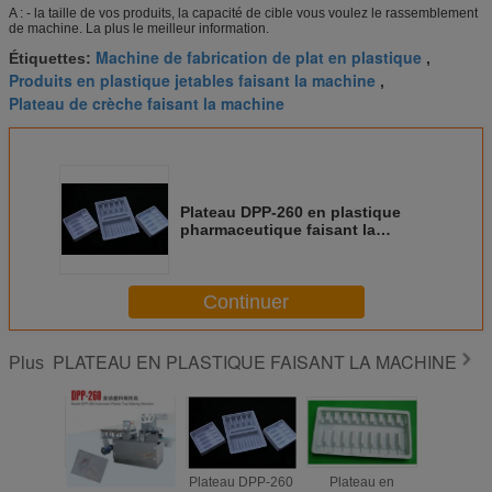
A : - la taille de vos produits, la capacité de cible vous voulez le rassemblement
de machine. La plus le meilleur information.
Machine de fabrication de plat en plastique
Étiquettes:
,
Produits en plastique jetables faisant la machine
,
Plateau de crèche faisant la machine
Plateau DPP-260 en plastique
pharmaceutique faisant la
machine pour les bouteilles
médicales
Continuer
PLATEAU EN PLASTIQUE FAISANT LA MACHINE
Plus
Machine de
Plateau DPP-260
Plateau en
Caiss