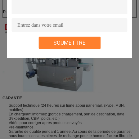
compris)
Poids
Au sujet de 600kg
SOUMETTRE
GARANTIE
Support technique (24 heures sur ligne appui par email, skype, MSN,
mobiles).
En chargeant informez (port de chargement, port de destination, date
d'expédition, CBM, poids, etc.)
Vidéo pour corriger après produits envoyés.
Pre-maintance.
Garantie de qualité pendant 1 année. Au cours de la période de garantie,
nous fournissons des pièces de rechange pour le homme-facteur libre de