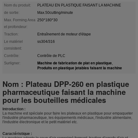
Nom du produit:
PLATEAU EN PLASTIQUE FAISANT LA MACHINE
de sortie:
Max.50cutting/minute
Max. Forming Area
250*180*30
et profondeur:
Traction:
Entraînement de moteur d'étape
Le matériel
ss304/316
consistent:
Contrôle:
Contrôle de PLC
Machine de fabrication de plat en plastique
Surligner:
,
Produits en plastique jetables faisant la machine
Nom : Plateau DPP-260 en plastique
pharmaceutique faisant la machine
pour les bouteilles médicales
Introduction :
La machine est spéciale pour faire les plateaux en plastique pour empaqueter
l'industrie pharmaceutique, les équipements médicaux, l'industrie alimentaire,
l'industrie électronique et le petit matériel etc.
Caractéristique :
La machine adopte le coup d'air comprimé formant, traction d'agrafe d'air et