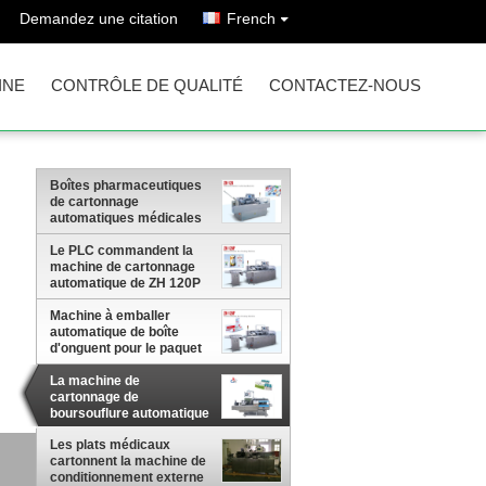
Demandez une citation
French
INE
CONTRÔLE DE QUALITÉ
CONTACTEZ-NOUS
Boîtes pharmaceutiques
de cartonnage
automatiques médicales
des machines
d'emballage 120 de
Le PLC commandent la
machine/minute
machine de cartonnage
automatique de ZH 120P
pour la petite bouteille de
médecine
Machine à emballer
automatique de boîte
d'onguent pour le paquet
cosmétique, 100 boîtes
par production minimum
La machine de
cartonnage de
boursouflure automatique
pour la boursouflure met
l'emballage en bouteille
Les plats médicaux
rne
cartonnent la machine de
conditionnement externe