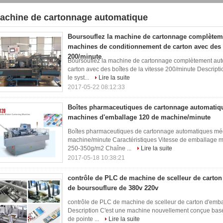
achine de cartonnage automatique
9)
Boursouflez la machine de cartonnage complètem
machines de conditionnement de carton avec des b
200/minute
Boursouflez la machine de cartonnage complètement au
carton avec des boîtes de la vitesse 200/minute Descript
le syst...
Lire la suite
2017-05-22 08:12:33
Boîtes pharmaceutiques de cartonnage automatiq
machines d'emballage 120 de machine/minute
Boîtes pharmaceutiques de cartonnage automatiques mé
machine/minute Caractéristiques Vitesse de emballage 
250-350g/m2 Chaîne ...
Lire la suite
2017-05-18 10:38:21
contrôle de PLC de machine de scelleur de carton
de boursouflure de 380v 220v
contrôle de PLC de machine de scelleur de carton d'emba
Description C'est une machine nouvellement conçue basée
de pointe ...
Lire la suite