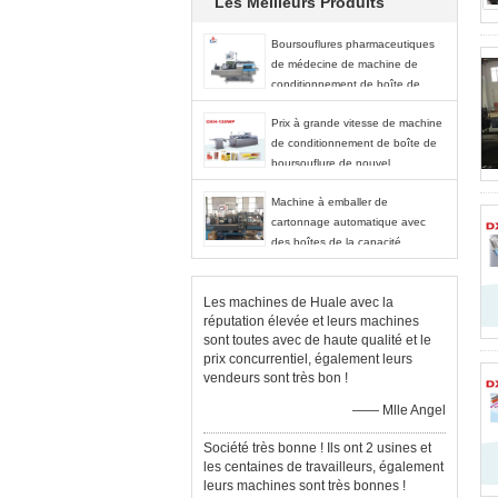
Les Meilleurs Produits
Boursouflures pharmaceutiques
de médecine de machine de
conditionnement de boîte de
carton cartonnant la machine
Prix à grande vitesse de machine
de conditionnement de boîte de
boursouflure de nouvel
état/machines d'emballage boîte
Machine à emballer de
de carton
cartonnage automatique avec
des boîtes de la capacité
120/minute
Les machines de Huale avec la
réputation élevée et leurs machines
sont toutes avec de haute qualité et le
prix concurrentiel, également leurs
vendeurs sont très bon !
—— Mlle Angel
Société très bonne ! Ils ont 2 usines et
les centaines de travailleurs, également
leurs machines sont très bonnes !