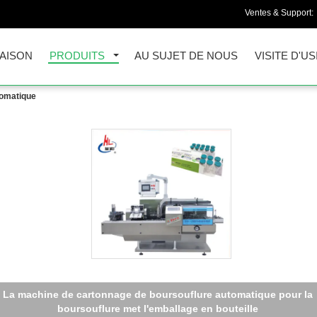
Ventes & Support:
AISON
PRODUITS
AU SUJET DE NOUS
VISITE D'US
tomatique
s plats médicaux cartonnent la machine de conditionnement exte
pharmaceutique automatique de machine à emballer de boîte