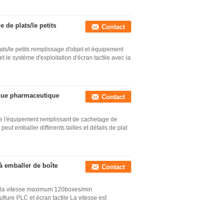
de plats/le petits
Contact
s/le petits remplissage d'objet et équipement
 le système d'exploitation d'écran tactile avec la
que pharmaceutique
Contact
e l'équipement remplissant de cachetage de
t emballer différents tailles et détails de plat
à emballer de boîte
Contact
c la vitesse maximum 120boxes/min
flure PLC et écran tactile La vitesse est