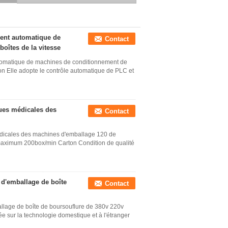
pharmaceutique
automatique de machine à
emballer de boîte
ent automatique de
Contact
oîtes de la vitesse
tomatique de machines de conditionnement de
ion Elle adopte le contrôle automatique de PLC et
ues médicales des
Contact
dicales des machines d'emballage 120 de
maximum 200box/min Carton Condition de qualité
 d'emballage de boîte
Contact
llage de boîte de boursouflure de 380v 220v
 sur la technologie domestique et à l'étranger