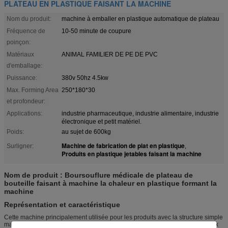
PLATEAU EN PLASTIQUE FAISANT LA MACHINE
Nom du produit:
machine à emballer en plastique automatique de plateau
Fréquence de
10-50 minute de coupure
poinçon:
Matériaux
ANIMAL FAMILIER DE PE DE PVC
d'emballage:
Puissance:
380v 50hz 4.5kw
Max. Forming Area
250*180*30
et profondeur:
Applications:
industrie pharmaceutique, industrie alimentaire, industrie
électronique et petit matériel.
Poids:
au sujet de 600kg
Machine de fabrication de plat en plastique
Surligner:
,
Produits en plastique jetables faisant la machine
Nom de produit : Boursouflure médicale de plateau de
bouteille faisant à machine la chaleur en plastique formant la
machine
Représentation et caractéristique
Cette machine principalement utilisée pour les produits avec la structure simple
mais dans la grande quantité, telle que de petits plateaux de gâteau, plateaux