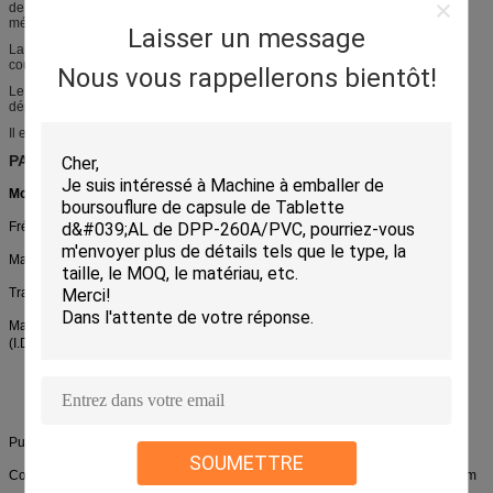
de cellules de bouton, transporteurs de tasse et produits jetables de soins
médicaux.
Laisser un message
La machine adopte le coup d'air comprimé formant, traction d'agrafe d'air et
coupe automatique avec le type plat conception de structure.
Nous vous rappellerons bientôt!
Le moule pour la machine adopte la fixation de style de trapèze, peut se
déplacer en avant et vers l'arrière facilement.
Il est très commode de changer le moule, environ 30 minutes.
PARAMÈTRE TECHNIQUE
Modèle d'
article
DPP-260
Fréquence de coupe
10-50times/min
Max. Forming Area et profondeur
250×180×30
Traction de la longueur
40-200
Matériau d'emballage
PVC (millimètres)
(0.15-0.8) ×260× (Φ400)
(I.D.Φ75)
PTP (millimètres)
(0.15-0.8) ×260× (Φ400)
ANIMAL FAMILIER
(0.15-0.8) ×260× (Φ400)
(millimètre)
Puissance
380V 50Hz 4.5k
SOUMETTRE
Compression d'air (auto-préparée)
³ /min de 0.6-0.8Mpa≥0.5m