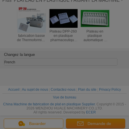
Plus
Machine de
Plateau DPP-260
Plateau en
Caiss
fabrication basse
en plastique
plastique
plastiq
de Thermoforming
pharmaceutique
automatique à
platea
de plateau jetable
faisant la machine
grande vitesse
machin
en plastique
pour les bouteilles
faisant la machine
plasti
automatique de
médicales
pour des
automati
Changez la langue
plats
boîtes/plats à
Thermof
nourriture
faisant la
French
Accueil
|
Au sujet de nous
|
Contactez-nous
|
Plan du site
|
Privacy Policy
Vue de bureau
China Machine de fabrication de plat en plastique Supplier.
Copyright © 2015 -
2026 WENZHOU HUALE MACHINERY CO.,LTD.
All rights reserved. Developed by
ECER
Bavarder
Demande de