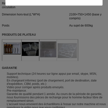
Réutilisez l'eau ou la consommation d'eau en
40-80L/h
circulation
Dimension hors-tout (L*W*H)
2100×750×1450 (base y
compris)
Poids
Au sujet de 600kg
PRODUITS DE PLATEAU
GARANTIE
Support technique (24 heures sur ligne appui par email, skype, MSN,
mobiles).
En chargeant informez (port de chargement, port de destination, date
d'expédition, CBM, poids, etc.)
Vidéo pour corriger après produits envoyés.
Pre-maintance.
Garantie de qualité pendant 1 année. Au cours de la période de garantie,
nous fournissons des pièces de rechange pour le homme-facteur libre de
remplacement sinon.
L'accueil nous envoient des échantillons à l'essai sur notre machine et nous
prendrons la vidéo pour que vous confirmiez.