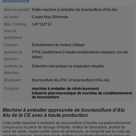
boursouflure
Nom du produit:
Petite machine à emballer de boursouflure d'Alu Alu
de sortie:
Coupe Max.30/minute
Max. Forming
140*110*12
Area et
profondeur:
Traction:
Entraînement de moteur d'étape
goupille de
PTFE (revêtement à hautes températures résistant, non de
bâton)
poinçon:
système de
Détection mécanique ou inspection visuelle
détection:
Employée:
Boursouflure Alu-PVC et boursouflure d'Alu-Alu
machine à emballer de rétrécissement
Surligner:
,
Industrie pharmaceutique de machine de conditionnement
de boursouflure
Machine à emballer approuvée de boursouflure d'Alu
Alu de la CE avec à haute production
Cette petite machine à emballer de boursouflure d'Alu/Alu est particulièrement
conçue pour la pièce de dosage d'hôpital, institut de laboratoire, produit de
soins de santé, moyen-petite usine de pharmacie, et comporté par le corps de
machine compact, l'opération facile, frottent la longévité réglable et longue etc.,