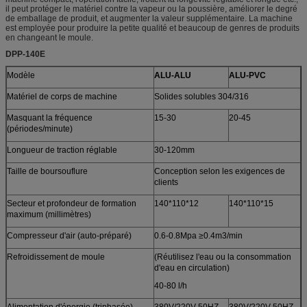
il peut protéger le matériel contre la vapeur ou la poussière, améliorer le degré
de emballage de produit, et augmenter la valeur supplémentaire. La machine
est employée pour produire la petite qualité et beaucoup de genres de produits
en changeant le moule.
DPP-140E
Modèle
ALU-ALU
ALU-PVC
Matériel de corps de machine
Solides solubles 304/316
Masquant la fréquence
15-30
20-45
(périodes/minute)
Longueur de traction réglable
30-120mm
Taille de boursouflure
Conception selon les exigences de
clients
Secteur et profondeur de formation
140*110*12
140*110*15
maximum (millimètres)
Compresseur d'air (auto-préparé)
0.6-0.8Mpa ≥0.4m3/min
Refroidissement de moule
(Réutilisez l'eau ou la consommation
d'eau en circulation)
40-80 l/h
Alimentation d'énergie (triphasée)
380V/220V 50HZ
380V/220V 50HZ