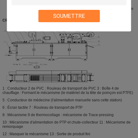
et
La machine s'arrêtera automatiquement une fois que les matériaux sont de
finition. Également elle a installé l'urgence
SOUMETTRE
CROQUIS GLOBAL
1 : Conducteur 2 de PVC : Rouleau de transport de PVC 3 : Boîte 4 de
chauffage : Formant le mécanisme (le matériel de la tête de poinçon est PTFE)
5 : Conducteur de médecine (l'alimentation manuelle sans cette station)
6 : Écran tactile 7 : Rouleau de transport de PTP
8 : Mécanisme 9 de thermocollage : mécanisme de Trace-pressing
10 : Mécanisme d'alimentation de PTP et chute-collecteur 11 : Mécanisme de
remorquage
12 : Masquer le mécanisme 13 : Sortie de produit fini