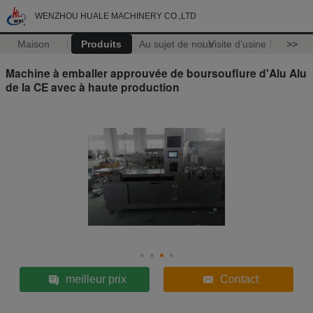
WENZHOU HUALE MACHINERY CO.,LTD
Maison
Produits
Au sujet de nous
Visite d'usine
>>
Machine à emballer approuvée de boursouflure d'Alu Alu
de la CE avec à haute production
meilleur prix
Contact