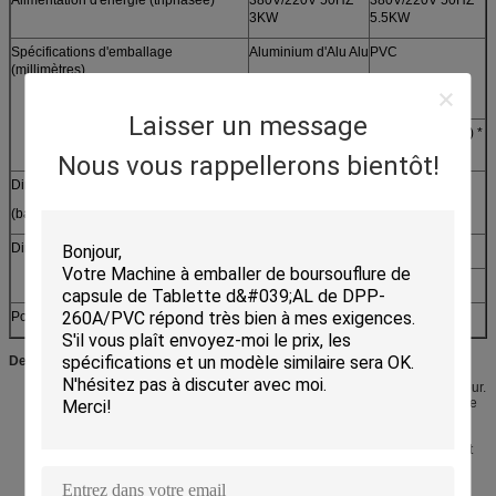
3KW
5.5KW
Spécifications d'emballage
Aluminium d'Alu Alu
PVC
(millimètres)
150* (0.14-0.18) *
150* (0.15-0.4) *
(Φ400)
(Φ400)
Laisser un message
Papier d'aluminium : 150* (0.02-0.15) *
(Φ400)
Nous vous rappellerons bientôt!
Dimension hors-tout (L*W*H)
2400*650*1450
(base y compris)
Dimension de chaque partie
1350*650*1250 (avant)
1050*650*1450 (arrière)
Poids
Au sujet de 800kg
Description
Le moteur principal adopte le système de commande de vitesse d'inverseur.
Il adopte le système de alimentation nouvellement conçu de double trémie
avec le contrôle optique de haute précision pour
automatique
et alimentation de rendement élevé. Il convient aux objets de plat différent
de boursouflure et de forme irrégulière.
Adoption de la voie de guidage indépendante. Les moules sont fixés par
style de trapèze avec une élimination plus facile