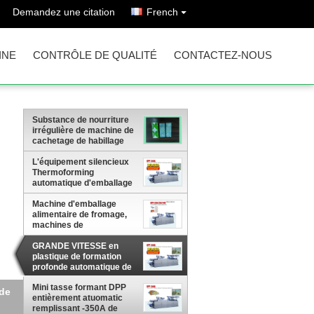
Demandez une citation
French
INE
CONTRÔLE DE QUALITÉ
CONTACTEZ-NOUS
Substance de nourriture
irrégulière de machine de
cachetage de habillage
transparent d'emballage
alimentaire
L'équipement silencieux
Thermoforming
automatique d'emballage
alimentaire met en forme
de tasse le miel
Machine d'emballage
alimentaire de fromage,
machines de
conditionnement de
boursouflure
GRANDE VITESSE en
plastique de formation
profonde automatique de
machine d'emballage
alimentaire
Mini tasse formant DPP
e
entièrement atuomatic
remplissant -350A de