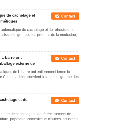
que de cachetage et
Contact
smétiques
e automatique de cachetage et de rétrécissement
isissez et groupez les produits de la médecine,
 L-barre ont
Contact
mballage externe de
atiques de L-barre ont entièrement fermé la
re Cette machine convient à simple et groupe des
cachetage et de
Contact
ntaire de cachetage et de rétrécissement de
riture, papeterie, comestics et d'autres industries