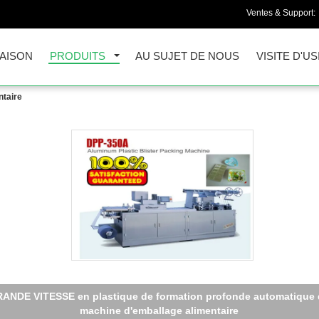
Ventes & Support:
AISON
PRODUITS
AU SUJET DE NOUS
VISITE D'US
ntaire
ini tasse formant DPP entièrement atuomatic remplissant -350A d
machine d'emballage alimentaire de cachetage