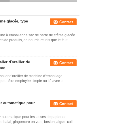
machine d'emballage
alimentaire de cachetage
ème glacée, type
Contact
hine à emballer de sac de barre de crème glacée
de produits, de nourriture tels que le fruit, ...
ler d'oreiller de
Contact
sac
mballer d'oreiller de machine d'emballage
 peut être employée simple ou lié avec la
ler automatique pour
Contact
r automatique pour les tasses de papier de
e balai, gingembre en vrac, torsion, algue, cuill...