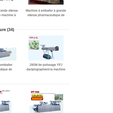
rande vitesse
Machine à emballer à grande
e machine à
vitesse pharmaceutique de
ursouflure du
boursouflure de DPP-260A
at DPH-260
60 coupant par minute
ure
(34)
 emballer
280W de polissage YPJ
tique de
dactylographient la machine
de machine à
de cachetage de
e boîte de
boursouflure pour la
pénicilline
capsule/comprimé