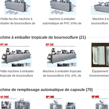
Petite Alu Alu machine à
machine à emballer
Machine à e
mballer de boursouflure de
automatique de PVC d'Alu de
boursouflure 
PP-140E pour des produits
machine de conditionnement
pilule de 
de soins de santé
de boursouflure de Muti-
formage à 
fonction/boursouflure d'Alu
l'entraîneme
chine à emballer tropicale de boursouflure
(21)
Alu
d'ét
Petite machine à emballer
Machine à emballer tropicale
Équipement 
tropicale de boursouflure
de boursouflure d'AL d'AL de
l'environneme
pour pharmaceutique très
PVC ou d'AL d'AL ou de PVC
à emballer de
demandé
d'AL DPP-250F
de PVC Alu 
SS304
chine de remplissage automatique de capsule
(70)