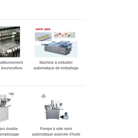
nditionnement
Machine à emballer
 boursouflure
automatique de emballage
de machine à
pharmaceutique de
d'Ampoul
boursouflure d'Euipment pour
la fiole et l'ampoul
pro double
Pompe à vide semi
remplissage
automatique avancée d'huile