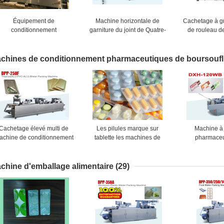
Équipement de
Machine horizontale de
Cachetage à g
conditionnement
garniture du joint de Quatre-
de rouleau d
pharmaceutique à grande
Side de RX-150A pour
emballer de bo
vitesse en plastique en
l'emballage de sac
Rouleau-pl
aluminium de machine à
chines de conditionnement pharmaceutiques de boursoufl
emballer de boursouflure
Cachetage élevé multi de
Les pilules marque sur
Machine à
achine de conditionnement
tablette les machines de
pharmaceu
de boursouflure de
conditionnement de
boursouflure 
pharmacie de Gmp de
boursouflure de capsules/la
emballer d
fonction
machine pharmaceutiques
bouteille de 
chine d'emballage alimentaire
(29)
cachetage de boursouflure