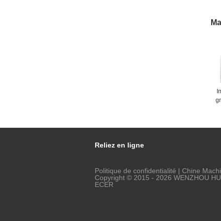
m
Ma
I
g
Reliez en ligne
Politique de confidentialité
|
Chine Machi
Copyright © 2015 - 2026 WENZHOU HUA
ECER