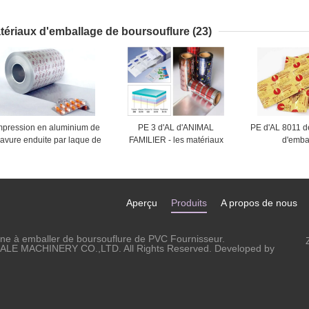
capsule de gel de la
marché de poudre de
semi automatiq
eilleure des prix de la CE
remplisseur de capsule de
chargeur de l
de laboratoire poudre de
machine de remplissage de
tériaux d'emballage de boursouflure
(23)
fines herbes de pharmacie
poudre de capsule
mpression en aluminium de
PE 3 d'AL d'ANIMAL
PE d'AL 8011 d
ravure enduite par laque de
FAMILIER - les matériaux
d'emba
matériaux d'emballage de
d'emballage de boursouflure
pharmaceutiqu
Parme d'aluminium de
de couches ont stratifié le
d'aluminium de
boursouflure
papier d'aluminium composé
de couches 
Aperçu
Produits
A propos de nous
ne à emballer de boursouflure de PVC Fournisseur.
LE MACHINERY CO.,LTD. All Rights Reserved. Developed by