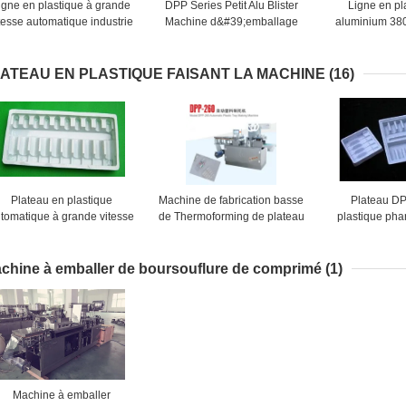
igne en plastique à grande
DPP Series Petit Alu Blister
Ligne en pl
tesse automatique industrie
Machine d&#39;emballage
aluminium 38
harmaceutique de machine
Carton Ligne de production
de mach
de conditionnement de
pour Package médical
conditionneme
boursouflure d'Alu
de boursoufl
ATEAU EN PLASTIQUE FAISANT LA MACHINE
(16)
25
Plateau en plastique
Machine de fabrication basse
Plateau D
tomatique à grande vitesse
de Thermoforming de plateau
plastique ph
aisant la machine pour des
jetable en plastique
faisant la mac
boîtes/plats à nourriture
automatique de plats
bouteilles
chine à emballer de boursouflure de comprimé
(1)
Machine à emballer