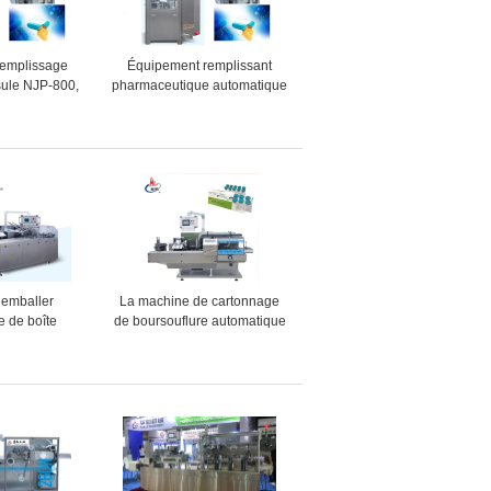
remplissage
Équipement remplissant
sule NJP-800,
pharmaceutique automatique
remplissage
de machine de remplissage
harmaceutique
de capsule de poudre de
psule
Pharma
 emballer
La machine de cartonnage
e de boîte
de boursouflure automatique
ur le paquet
pour la boursouflure met
00 boîtes par
l'emballage en bouteille
n minimum