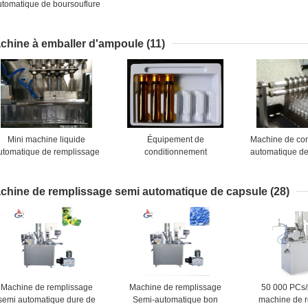
utomatique de boursouflure
e capsule de pharmacie de
'acier inoxydable DPP-320
chine à emballer d'ampoule
(11)
Mini machine liquide
Équipement de
Machine de co
utomatique de remplissage
conditionnement
automatique de
et de cachetage pour
pharmaceutique médical à
de pharmacie 
l'emballage en plastique
grande vitesse de machine à
emballer 
d'ampoule
emballer d'ampoule
chine de remplissage semi automatique de capsule
(28)
Machine de remplissage
Machine de remplissage
50 000 PCs/
semi automatique dure de
Semi-automatique bon
machine de 