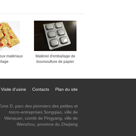
ue de capsule
de machine de remplissage
'heure DTJ-T
de capsule d'écran tactile
eux matériaux
Matériel d'emballage de
llage
boursouflure de papier
es de papier
d'aluminium de matériaux
 larme facile
d'emballage de boursouflure
pour le sac
de formage à froid
Visite d'usine
Contacts
Plan du site
Zone D, parc des pionniers des petites et
micro-entreprises Songqiao, ville de
Wanquan, comté de Pingyang, ville de
Wenzhou, province du Zhejiang
iris@hualemachine.com