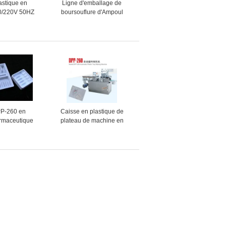
astique en
Ligne d'emballage de
0/220V 50HZ
boursouflure d'Ampoul
ine de
chaîne d'emballage de
nt de carton
cartonnage, conducteur
ure de DKZ-
simple ou double
0A
PP-260 en
Caisse en plastique de
armaceutique
plateau de machine en
hine pour les
plastique automatique de
 médicales
Thermoforming faisant la
machine