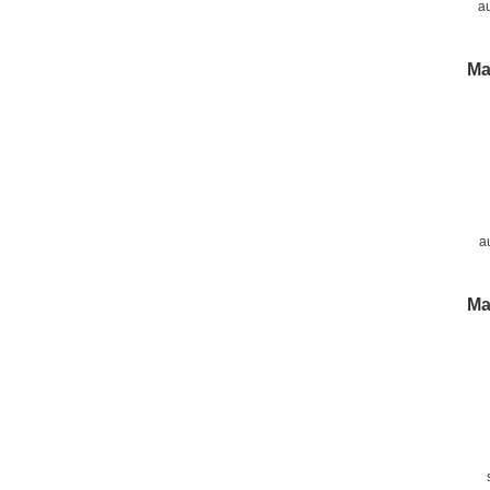
a
d
l
Ma
a
Ma