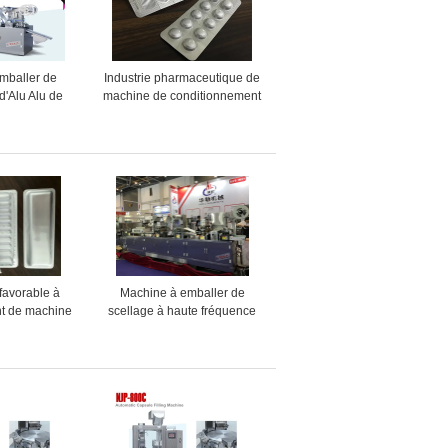
mballer de
Industrie pharmaceutique de
d'Alu Alu de
machine de conditionnement
machine de
de boursouflure d'emballage
froid avec
d'Alu Alu de comprimé
nt de moteur
ape
favorable à
Machine à emballer de
nt de machine
scellage à haute fréquence
 boursouflure
complètement automatique
de DPP-160F
de boursouflure de Bouble
 Alu