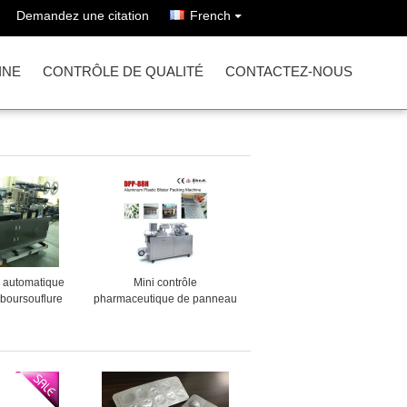
Demandez une citation
French
INE
CONTRÔLE DE QUALITÉ
CONTACTEZ-NOUS
e automatique
Mini contrôle
 boursouflure
pharmaceutique de panneau
 emballer de
de circuit de PC des
 d'appareil
machines d'emballage DPP-
cal
88H de boursouflure de
laboratoire