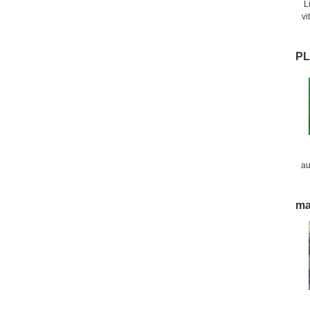
L
vi
p
PL
au
f
ma