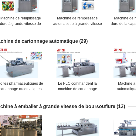
Machine de remplissage
Machine de remplissage
Machine de 
dure à grande vitesse de
automatique à grande vitesse
dure de la cap
apsule de NJP-2000C pour
de la capsule SS304 pour la
machine de 
e remplissage de poudre ou
production 72000 capsules
automatique p
de granule
par heure
de ca
chine de cartonnage automatique
(29)
oîtes pharmaceutiques de
Le PLC commandent la
Machine à
cartonnage automatiques
machine de cartonnage
automatiqu
médicales des machines
automatique de ZH 120P
d'onguent po
d'emballage 120 de
pour la petite bouteille de
cosmétique, 1
machine/minute
médecine
productio
chine à emballer à grande vitesse de boursouflure
(12)