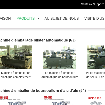
Ventes & Support:
AISON
PRODUITS
AU SUJET DE NOUS
VISITE D'US
chine d'emballage blister automatique
(63)
Machine à emballer en
La machine à emballer
Petite machin
plastique complètement
automatique de boursouflure
de scelleur de
tomatique à grande vitesse
de petite entreprise le
de machine à
e boursouflure (DPP-260A)
conducteur de machine peut
boursouflure
adapté aux besoins du client
médi
chine à emballer de boursouflure d'alu d'alu
(54)