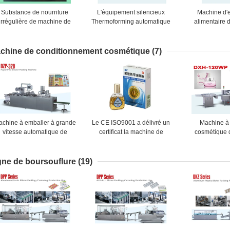
Substance de nourriture
L'équipement silencieux
Machine d'
irrégulière de machine de
Thermoforming automatique
alimentaire 
cachetage de habillage
d'emballage alimentaire met
machin
transparent d'emballage
en forme de tasse le miel
condition
alimentaire
bourso
chine de conditionnement cosmétique
(7)
chine à emballer à grande
Le CE ISO9001 a délivré un
Machine à
vitesse automatique de
certificat la machine de
cosmétique 
boursouflure d'acier
cartonnage automatique pour
bouteille avec l
inoxydable pour des
la boîte d'onguent/bouteille
la Chine M
nécessités quotidiennes
système de co
gne de boursouflure
(19)