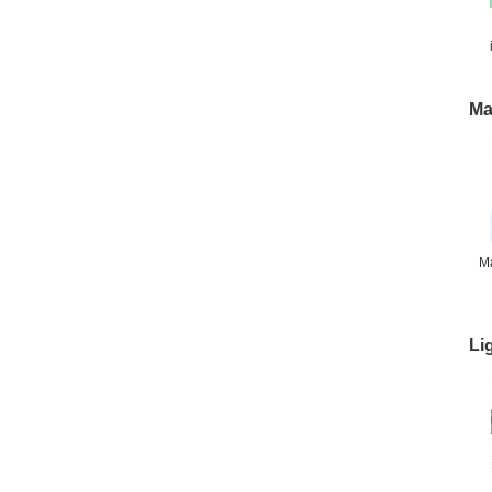
Ma
Ma
Li