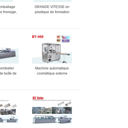
emballage
GRANDE VITESSE en
de fromage,
plastique de formation
es de
profonde automatique de
nement de
machine d'emballage
uflure
alimentaire
 emballer
Machine automatique
de boîte de
cosmétique externe
e fabricant de
fonctionnelle multi de
anchine de
pellicule d'emballage de
ntrôle de PLC
machine de conditionnement
3d